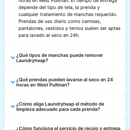
horas en West Pullman. El tiempo de entrega
depende del tipo de tela, la prenda y
cualquier tratamiento de manchas requerido.
Prendas de uso diario como camisas,
pantalones, vestidos y ternos suelen ser aptas
para lavado al seco en 24h.
¿Qué tipos de manchas puede remover
Laundryheap?
Laundryheap puede tratar manchas comunes
¿Qué prendas pueden lavarse al seco en 24
como aceite, grasa, comida, vino, maquillaje,
horas en West Pullman?
sudor y tinta mediante lavado al seco. Se
utilizan métodos de limpieza especializados
Laundryheap lava al seco la mayoría de
según el tipo de tela y la composición de la
¿Cómo elige Laundryheap el método de
prendas de uso diario dentro de 24 horas,
mancha.
limpieza adecuado para cada prenda?
incluyendo camisas, ternos, vestidos y
abrigos ligeros. Las prendas que requieren
En las lavanderías de Laundryheap, nuestros
cuidado especializado, como telas delicadas,
¿Cómo funciona el servicio de recojo y entrega
expertos en lavado evalúan la tela, el color, la