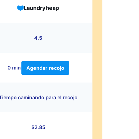
Laundryheap
4.5
0 min
Agendar recojo
Tiempo caminando para el recojo
$2.85