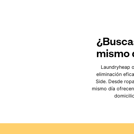
¿Buscas
mismo d
Laundryheap o
eliminación efic
Side. Desde ropa
mismo día ofrecen
domicili