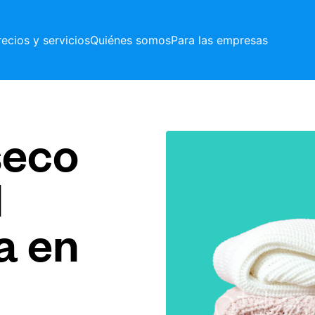
recios y servicios
Quiénes somos
Para las empresas
seco
l
a en