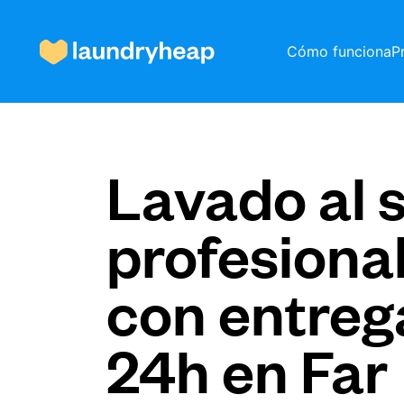
Cómo funciona
P
Cómo funciona
Lavado al 
profesiona
Precios y servicios
con entreg
Quiénes somos
24h en Far
Para las empresas