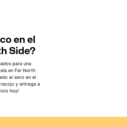
co en el
th Side?
bados para una
tela en Far North
ado al seco en el
recojo y entrega a
icio hoy!