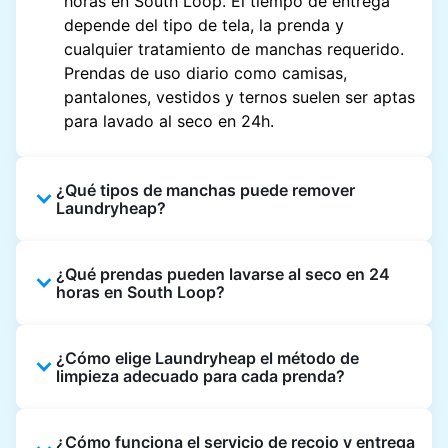
horas en South Loop. El tiempo de entrega
depende del tipo de tela, la prenda y
cualquier tratamiento de manchas requerido.
Prendas de uso diario como camisas,
pantalones, vestidos y ternos suelen ser aptas
para lavado al seco en 24h.
¿Qué tipos de manchas puede remover
Laundryheap?
Laundryheap puede tratar manchas comunes
¿Qué prendas pueden lavarse al seco en 24
como aceite, grasa, comida, vino, maquillaje,
horas en South Loop?
sudor y tinta mediante lavado al seco. Se
utilizan métodos de limpieza especializados
Laundryheap lava al seco la mayoría de
según el tipo de tela y la composición de la
¿Cómo elige Laundryheap el método de
prendas de uso diario dentro de 24 horas,
mancha.
limpieza adecuado para cada prenda?
incluyendo camisas, ternos, vestidos y
abrigos ligeros. Las prendas que requieren
En las lavanderías de Laundryheap, nuestros
cuidado especializado, como telas delicadas,
¿Cómo funciona el servicio de recojo y entrega
expertos en lavado evalúan la tela, el color, la