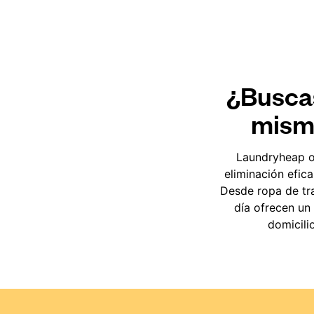
¿Buscas
mismo
Laundryheap o
eliminación efica
Desde ropa de tra
día ofrecen un
domicili