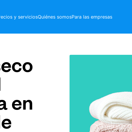
recios y servicios
Quiénes somos
Para las empresas
seco
l
a en
le