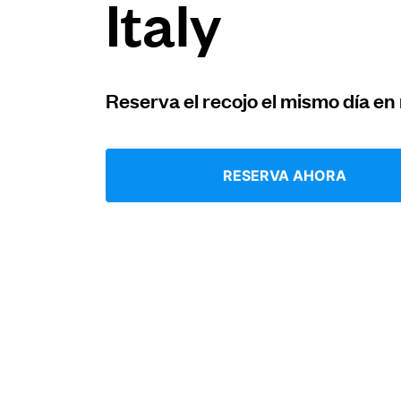
Italy
Iniciar sesión
Reserva el recojo el mismo día en
Descarga nuestra app
RESERVA AHORA
Síguenos en
United States
ES