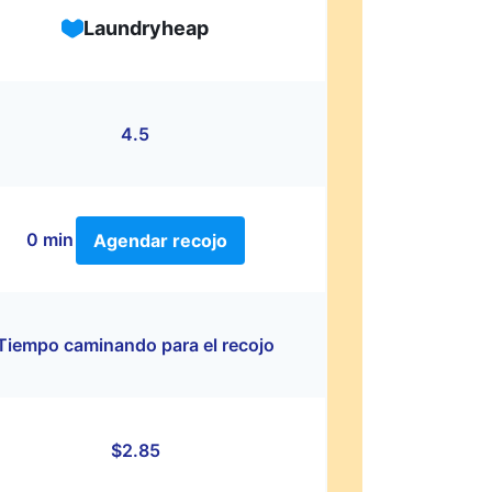
Laundryheap
4.5
0 min
Agendar recojo
Tiempo caminando para el recojo
$2.85