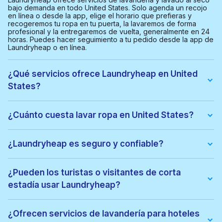
bajo demanda en todo United States. Solo agenda un recojo
en línea o desde la app, elige el horario que prefieras y
recogeremos tu ropa en tu puerta, la lavaremos de forma
profesional y la entregaremos de vuelta, generalmente en 24
horas. Puedes hacer seguimiento a tu pedido desde la app de
Laundryheap o en línea.
¿Qué servicios ofrece Laundryheap en United
States?
Ofrecemos:
• Lavado y doblado
¿Cuánto cuesta lavar ropa en United States?
• Lavado al seco
• Planchado
El precio depende del tipo de servicio y la ubicación. Puedes
• Lavandería para hoteles y negocios
ver el costo exacto antes de confirmar tu pedido, sin cargos
¿Laundryheap es seguro y confiable?
• Servicios de lavandería express
ocultos.
Sí. Todas las prendas son lavadas por profesionales locales
verificados y tratadas con cuidado. Miles de clientes en United
¿Pueden los turistas o visitantes de corta
States confían en Laundryheap para su lavado regular y
estadía usar Laundryheap?
lavado al seco.
Por supuesto. Laundryheap es ideal para:
• Turistas
¿Ofrecen servicios de lavandería para hoteles
• Viajeros de negocios