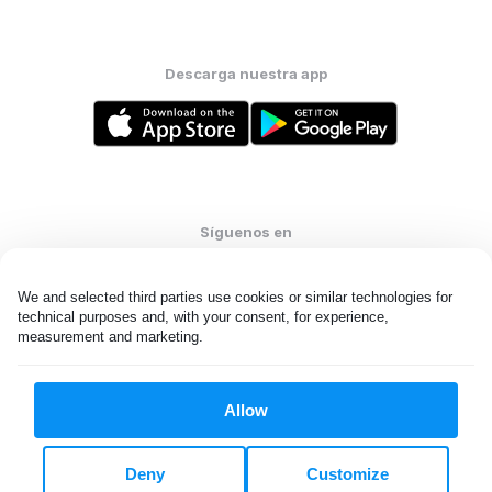
Descarga nuestra app
Síguenos en
We and selected third parties use cookies or similar technologies for 
technical purposes and, with your consent, for experience, 
measurement and marketing.
United States
ES
Allow
Todos los derechos reservados. © Laundryheap 2026. Al visitar
esta página usted acepta nuestra
política de privacidad
y
Términos y condiciones.
Deny
Customize
No “vender” mi información personal