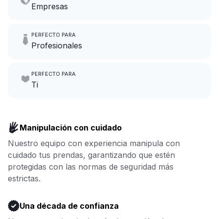
Empresas
Imagina tener 6 horas más al
PERFECTO PARA
mes para enfocarte en el
Profesionales
crecimiento de tu negocio.
Haz que lavar la ropa sea
PERFECTO PARA
nuestro trabajo mientras tú te
Ir a la lavandería por negocios
Ti
centras en el tuyo.
Disfruta de más tiempo para ti
y menos para lavar la ropa:
Reserva ahora
Manipulación con cuidado
nosotros nos ocupamos de
Nuestro equipo con experiencia manipula con
todo.
cuidado tus prendas, garantizando que estén
protegidas con las normas de seguridad más
Reserva ahora
estrictas.
Una década de confianza