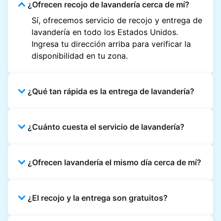
¿Ofrecen recojo de lavandería cerca de mí?
Sí, ofrecemos servicio de recojo y entrega de
lavandería en todo los Estados Unidos.
Ingresa tu dirección arriba para verificar la
disponibilidad en tu zona.
¿Qué tan rápida es la entrega de lavandería?
La mayoría de los pedidos de lavandería se
¿Cuánto cuesta el servicio de lavandería?
entregan en un plazo de 24 horas. La entrega
el mismo día está disponible en ciudades
seleccionadas.
El precio del servicio de lavandería depende
¿Ofrecen lavandería el mismo día cerca de mí?
del servicio y del tamaño del pedido. Puedes
revisar los precios al programar un recojo.
Sí, ofrecemos servicio de lavandería el mismo
¿El recojo y la entrega son gratuitos?
día. Ingresa tu dirección arriba para verificar
la disponibilidad en tu zona.