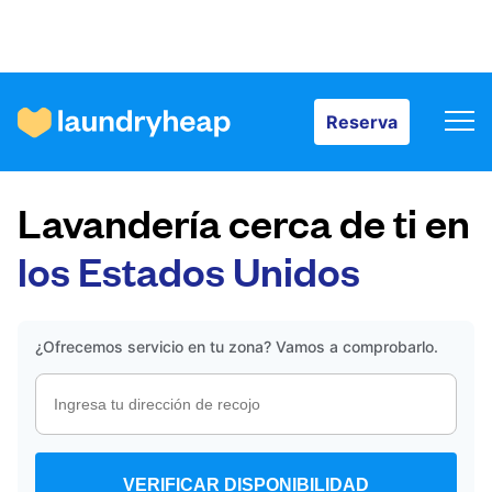
Reserva
Reserva
Cómo funciona
Lavandería cerca de ti en
Precios y servicios
los Estados Unidos
Quiénes somos
¿Ofrecemos servicio en tu zona? Vamos a comprobarlo.
Para las empresas
VERIFICAR DISPONIBILIDAD