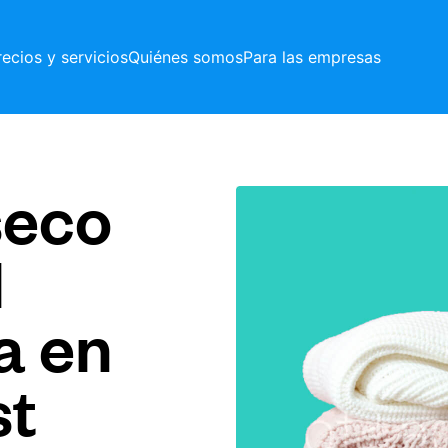
recios y servicios
Quiénes somos
Para las empresas
seco
l
a en
st