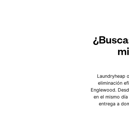
¿Buscas
mi
Laundryheap o
eliminación e
Englewood. Desde 
en el mismo día
entrega a dom