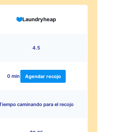
Laundryheap
4.5
0 min
Agendar recojo
Tiempo caminando para el recojo