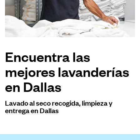
Iniciar sesión
Descarga nuestra app
Encuentra las
mejores lavanderías
Síguenos en
en Dallas
Lavado al seco recogida, limpieza y
United States
ES
entrega en Dallas