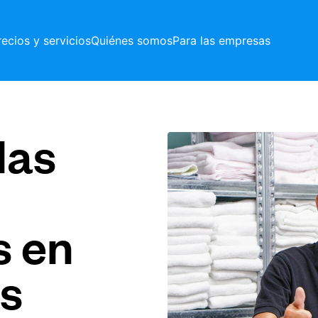
recios y servicios
Quiénes somos
Para las empresas
las
s en
is