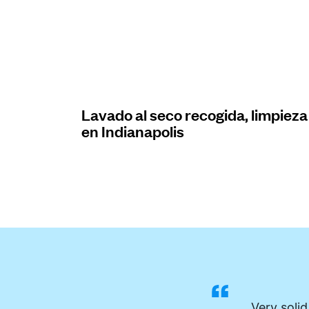
Iniciar sesión
Descarga nuestra app
Lavado al seco recogida, limpieza
en Indianapolis
Síguenos en
United States
ES
Very solid