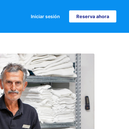
Iniciar sesión
Reserva ahora
Reserva ahora