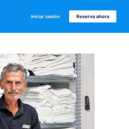
Iniciar sesión
Reserva ahora
Reserva ahora