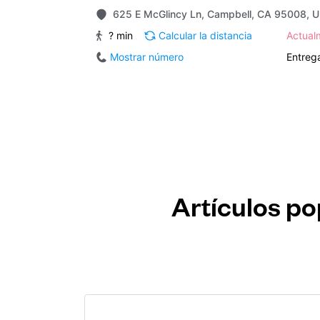
625 E McGlincy Ln, Campbell, CA 95008, U
? min
Calcular la distancia
Actua
Mostrar número
Entrega
Artículos po