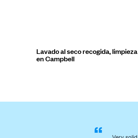
Iniciar sesión
Descarga nuestra app
Lavado al seco recogida, limpieza
en Campbell
Síguenos en
United States
ES
Very solid