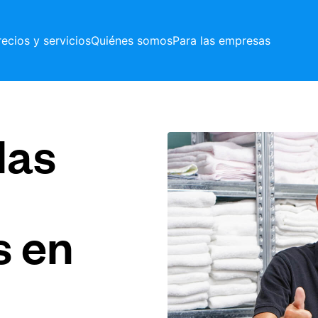
recios y servicios
Quiénes somos
Para las empresas
las
s en