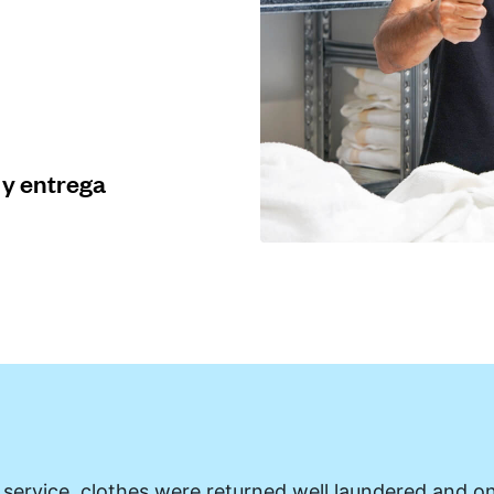
 y entrega
 service, clothes were returned well laundered and on