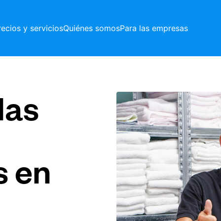
recios y servicios
Quiénes somos
Para las empresas
las
s en