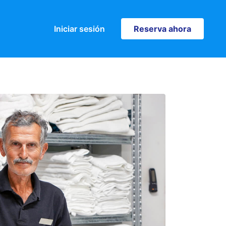
Iniciar sesión
Reserva ahora
Reserva ahora