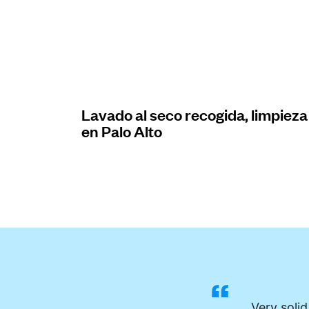
Iniciar sesión
Descarga nuestra app
Lavado al seco recogida, limpieza
en Palo Alto
Síguenos en
United States
ES
Very solid