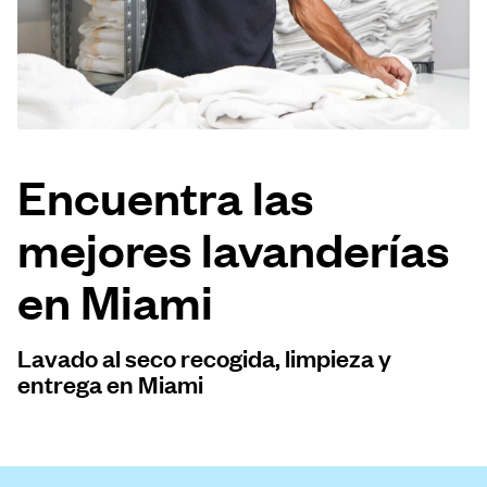
Iniciar sesión
Descarga nuestra app
Encuentra las
mejores lavanderías
Síguenos en
en Miami
Lavado al seco recogida, limpieza y
United States
ES
entrega en Miami