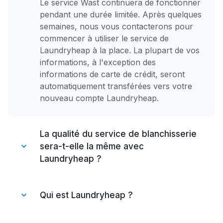
Le service Wast continuera de fonctionner
pendant une durée limitée. Après quelques
semaines, nous vous contacterons pour
commencer à utiliser le service de
Laundryheap à la place. La plupart de vos
informations, à l'exception des
informations de carte de crédit, seront
automatiquement transférées vers votre
nouveau compte Laundryheap.
La qualité du service de blanchisserie
sera-t-elle la même avec
Laundryheap ?
Oui, Laundryheap s'engage à fournir des
services de blanchisserie de haute qualité
Qui est Laundryheap ?
qui répondent à vos besoins. Vous pouvez
vous attendre à un niveau de service et à
Fondée en 2014 à Londres, Laundryheap