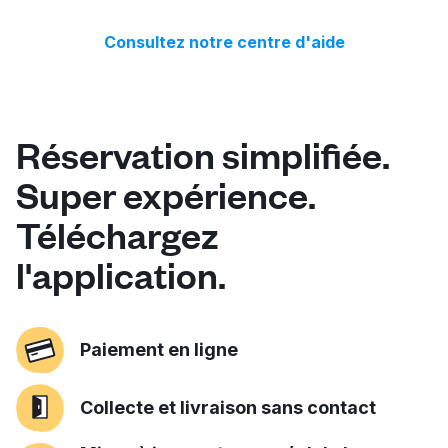
vous livreront vos vêtements fraîchement
Vous pouvez toujours parler à notre
lavés à l'heure et à l'endroit désignés.
service client amical 24h/24 et 7j/7 en
Consultez notre centre d'aide
utilisant
le chat en direct ici.
Réservation simplifiée.
Super expérience.
Téléchargez
l'application.
Paiement en ligne
Collecte et livraison sans contact