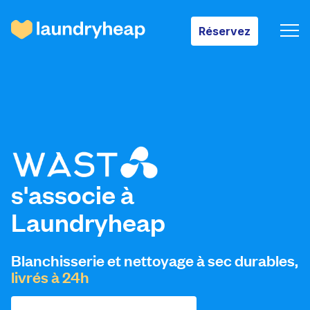
Réservez
Réservez
Comment ça fonctionne
Prix et services
s'associe à
Laundryheap
À propos de Laundryheap
Blanchisserie et nettoyage à sec durables,
Connectez-vous
livrés à 24h