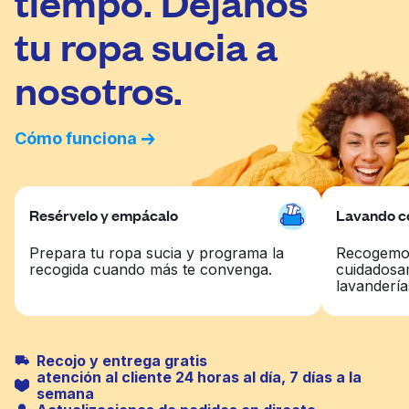
tiempo. Déjanos
tu ropa sucia a
nosotros.
Cómo funciona
Resérvelo y empácalo
Lavando co
Prepara tu ropa sucia y programa la
Recogemos
recogida cuando más te convenga.
cuidadosa
lavandería
Recojo y entrega gratis
atención al cliente 24 horas al día, 7 días a la
semana