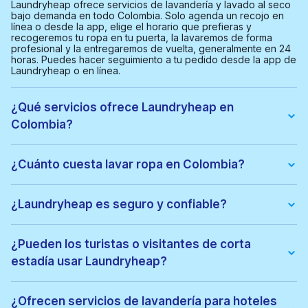
Laundryheap ofrece servicios de lavandería y lavado al seco
bajo demanda en todo Colombia. Solo agenda un recojo en
línea o desde la app, elige el horario que prefieras y
recogeremos tu ropa en tu puerta, la lavaremos de forma
profesional y la entregaremos de vuelta, generalmente en 24
horas. Puedes hacer seguimiento a tu pedido desde la app de
Laundryheap o en línea.
¿Qué servicios ofrece Laundryheap en
Colombia?
Ofrecemos:
• Lavado y doblado
¿Cuánto cuesta lavar ropa en Colombia?
• Lavado al seco
• Planchado
El precio depende del tipo de servicio y la ubicación. Puedes
• Lavandería para hoteles y negocios
ver el costo exacto antes de confirmar tu pedido, sin cargos
¿Laundryheap es seguro y confiable?
• Servicios de lavandería express
ocultos.
Sí. Todas las prendas son lavadas por profesionales locales
verificados y tratadas con cuidado. Miles de clientes en
¿Pueden los turistas o visitantes de corta
Colombia confían en Laundryheap para su lavado regular y
estadía usar Laundryheap?
lavado al seco.
Por supuesto. Laundryheap es ideal para:
• Turistas
¿Ofrecen servicios de lavandería para hoteles