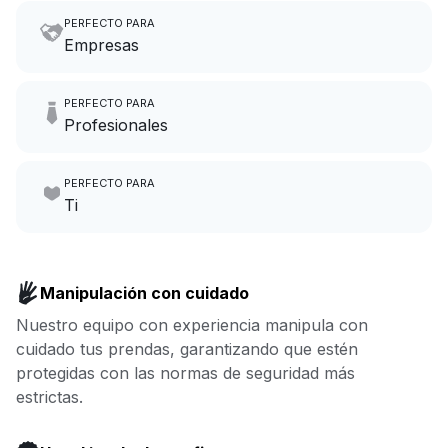
PERFECTO PARA
Empresas
Imagina tener 6 horas más al
PERFECTO PARA
mes para enfocarte en el
Profesionales
crecimiento de tu negocio.
Haz que lavar la ropa sea
PERFECTO PARA
nuestro trabajo mientras tú te
Ir a la lavandería por negocios
Ti
centras en el tuyo.
Disfruta de más tiempo para ti
y menos para lavar la ropa:
Reserva ahora
Manipulación con cuidado
nosotros nos ocupamos de
Nuestro equipo con experiencia manipula con
todo.
cuidado tus prendas, garantizando que estén
protegidas con las normas de seguridad más
Reserva ahora
estrictas.