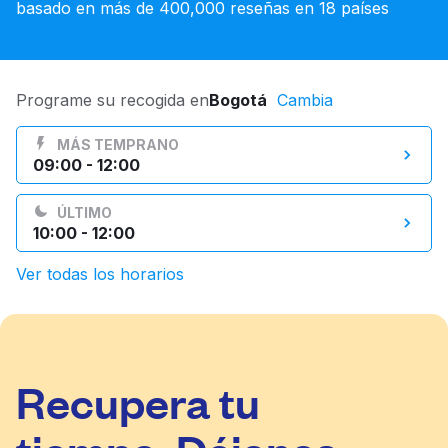
basado en más de 400,000 reseñas en 18 países
Iniciar sesión
Descarga nuestra app
Programe su recogida en
Bogotá
Cambia
MÁS TEMPRANO
09:00 - 12:00
ÚLTIMO
Síguenos en
10:00 - 12:00
Ver todas los horarios
Colombia
ES
Recupera tu