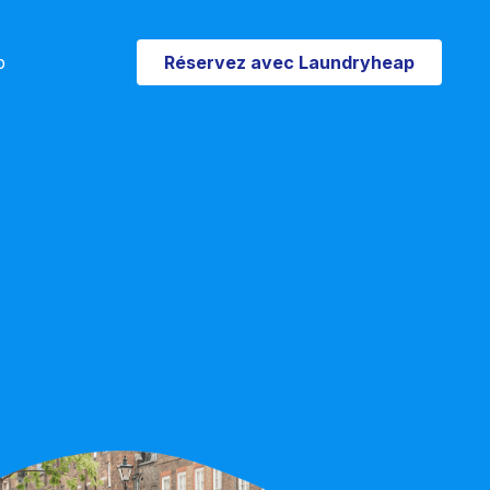
p
Réservez avec Laundryheap
Réservez dès maintenant