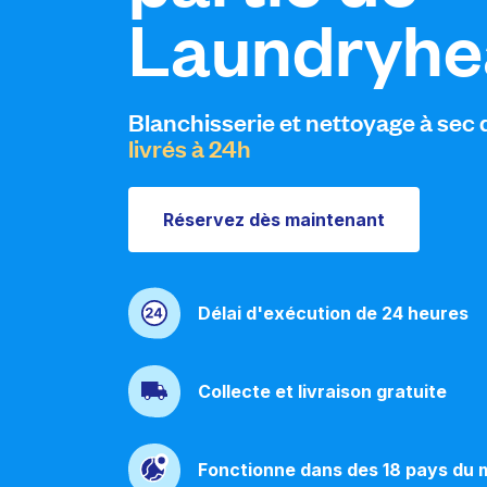
Laundryhe
Téléchargez notre application mobile
Blanchisserie et nettoyage à sec 
livrés à 24h
Suivez-nous
Réservez dès maintenant
France
FR
Délai d'exécution de 24 heures
Collecte et livraison gratuite
Fonctionne dans des 18 pays du 