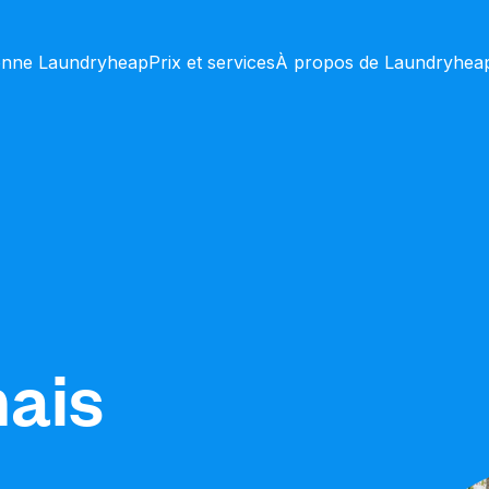
onne Laundryheap
Prix et services
À propos de Laundryhea
mais