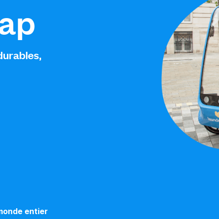
ap
durables,
monde entier