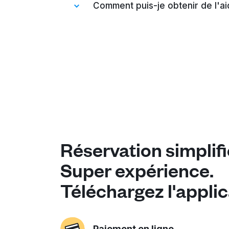
une heure et un lieu de ramassage 
Comment puis-je obtenir de l'aid
indiqués.
Vous pouvez toujours parler à notre
Réservation simplifi
Super expérience.
Téléchargez l'applic
Paiement en ligne