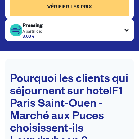
VÉRIFIER LES PRIX
Pressing
A partir de:
3,00 €
Les articles délicats sont nettoyés à sec et finis
par des professionnels. Convient pour les
costumes, les robes, les manteaux et les tissus
nécessitant un soin particulier pour conserver leur
forme, leur couleur et leur texture.
Pourquoi les clients qui
VÉRIFIER LES PRIX
séjournent sur hotelF1
Paris Saint-Ouen -
Marché aux Puces
choisissent-ils