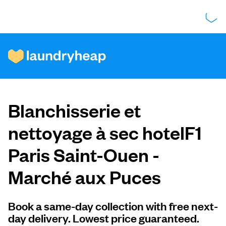
Comment ça fonctionne
Blanchisserie et
Prix et services
nettoyage à sec hotelF1
Paris Saint-Ouen -
À propos de nous
Marché aux Puces
Pour les entreprises
Book a same-day collection with free next-
day delivery. Lowest price guaranteed.