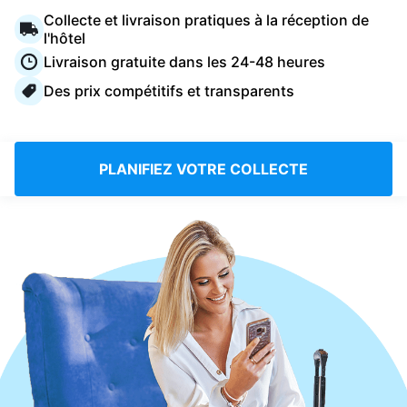
Connectez-vous
Collecte et livraison pratiques à la réception de
l'hôtel
Livraison gratuite dans les 24-48 heures
Téléchargez notre application mobile
Des prix compétitifs et transparents
PLANIFIEZ VOTRE COLLECTE
Suivez-nous
France
FR