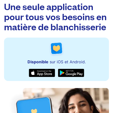
équipe est disponible pour aider à la mise à
Une seule application
jour des commandes ou à la résolution rapide
pour tous vos besoins en
de tout problème.
matière de blanchisserie
Disponible
sur iOS et Android.