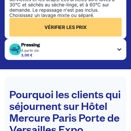
30°C et séchés au sèche-linge, et à 60°C sur
demande. Le repassage n'est pas inclus.
Choisissez un lavage mixte ou séparé.
VÉRIFIER LES PRIX
Pressing
A partir de:
3,00 €
Les articles délicats sont nettoyés à sec et finis
par des professionnels. Convient pour les
costumes, les robes, les manteaux et les tissus
nécessitant un soin particulier pour conserver leur
forme, leur couleur et leur texture.
Pourquoi les clients qui
VÉRIFIER LES PRIX
séjournent sur Hôtel
Mercure Paris Porte de
Versailles Expo