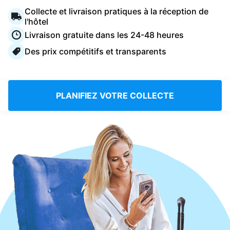
Connectez-vous
Collecte et livraison pratiques à la réception de
l'hôtel
Livraison gratuite dans les 24-48 heures
Téléchargez notre application mobile
Des prix compétitifs et transparents
PLANIFIEZ VOTRE COLLECTE
Suivez-nous
France
FR