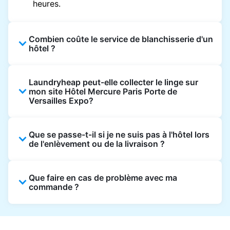
heures.
Combien coûte le service de blanchisserie d'un
hôtel ?
Les prix des blanchisseries d'hôtel varient en
Laundryheap peut-elle collecter le linge sur
fonction de l'établissement et du vêtement et
mon site Hôtel Mercure Paris Porte de
sont souvent beaucoup plus élevés.
Versailles Expo?
Laundryheap propose une tarification
transparente, basée sur les articles, de sorte
Oui. Laundryheap peut collecter le linge
que vous ne payez que pour ce que vous
Que se passe-t-il si je ne suis pas à l'hôtel lors
directement à la réception de l'hôtel à l'heure
de l'enlèvement ou de la livraison ?
envoyez, sans frais cachés.
prévue et vous restituer les articles nettoyés
de la même manière.
Ce n'est pas un problème. Le linge peut être
Que faire en cas de problème avec ma
laissé à la réception pour être collecté et livré
commande ?
à la réception également. Vous pouvez
également facilement reprogrammer ou
Laundryheap offre une assistance clientèle
mettre à jour les instructions sur l'application
24/7 via l'application et le site web. Notre
Laundryheap.