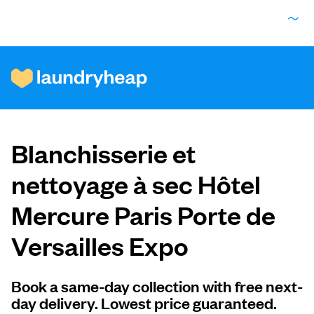
Comment ça fonctionne
Blanchisserie et
Prix et services
nettoyage à sec Hôtel
Mercure Paris Porte de
À propos de nous
Versailles Expo
Pour les entreprises
Book a same-day collection with free next-
day delivery. Lowest price guaranteed.