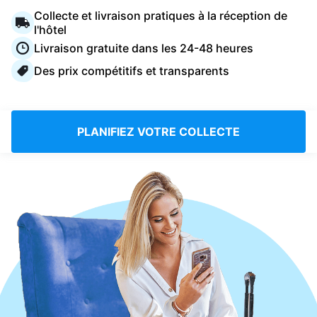
Connectez-vous
Collecte et livraison pratiques à la réception de
l'hôtel
Livraison gratuite dans les 24-48 heures
Téléchargez notre application mobile
Des prix compétitifs et transparents
PLANIFIEZ VOTRE COLLECTE
Suivez-nous
France
FR