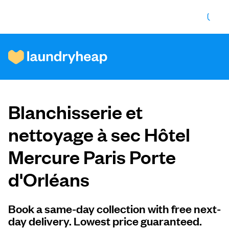
Comment ça fonctionne
Blanchisserie et
Prix et services
nettoyage à sec Hôtel
Mercure Paris Porte
À propos de nous
d'Orléans
Pour les entreprises
Book a same-day collection with free next-
day delivery. Lowest price guaranteed.