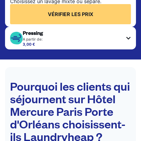
Choisissez un lavage mixte ou séparé.
VÉRIFIER LES PRIX
Pressing
A partir de:
3,00 €
Les articles délicats sont nettoyés à sec et finis
par des professionnels. Convient pour les
costumes, les robes, les manteaux et les tissus
nécessitant un soin particulier pour conserver leur
forme, leur couleur et leur texture.
Pourquoi les clients qui
VÉRIFIER LES PRIX
séjournent sur Hôtel
Mercure Paris Porte
d'Orléans choisissent-
ils Laundryheap ?