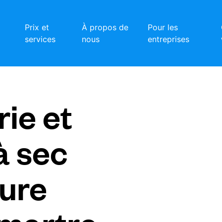
Prix et
À propos de
Pour les
services
nous
entreprises
ie et
à sec
ure