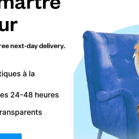
martre
ur
ree next-day delivery.
tiques à la
 les 24-48 heures
transparents