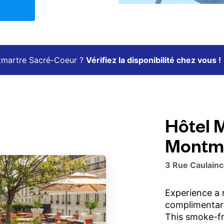
ntmartre Sacré-Coeur ?
Vérifiez la disponibilité chez vous !
Hôtel 
Montma
3 Rue Caulainc
Experience a
complimentary
This smoke-fr