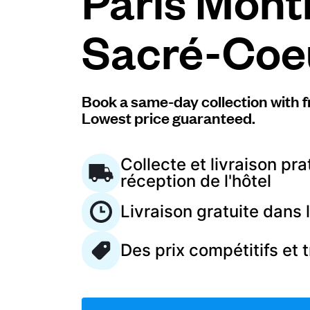
Paris Mont
Sacré-Coe
Connectez-vous
Téléchargez notre application mobile
Book a same-day collection with f
Lowest price guaranteed.
Collecte et livraison pra
Suivez-nous
réception de l'hôtel
Livraison gratuite dans
Des prix compétitifs et 
France
FR