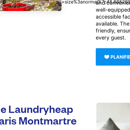
and convenien
well-equipped
accessible fac
available. The
friendly, ens
every guest.
PLANIF
e Laundryheap
Paris Montmartre