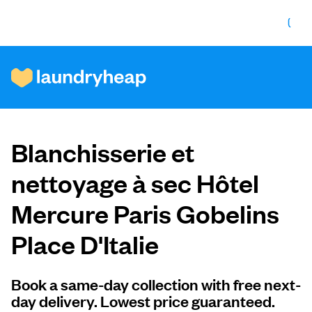
Comment ça fonctionne
Blanchisserie et
Prix et services
nettoyage à sec Hôtel
Mercure Paris Gobelins
À propos de nous
Place D'Italie
Pour les entreprises
Book a same-day collection with free next-
day delivery. Lowest price guaranteed.