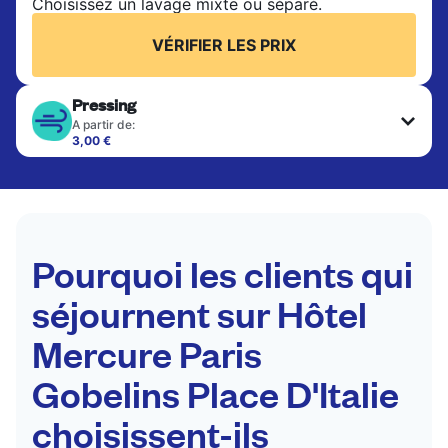
Choisissez un lavage mixte ou séparé.
VÉRIFIER LES PRIX
Pressing
A partir de:
3,00 €
Les articles délicats sont nettoyés à sec et finis
par des professionnels. Convient pour les
costumes, les robes, les manteaux et les tissus
nécessitant un soin particulier pour conserver leur
forme, leur couleur et leur texture.
Pourquoi les clients qui
VÉRIFIER LES PRIX
séjournent sur Hôtel
Mercure Paris
Gobelins Place D'Italie
choisissent-ils