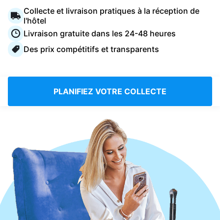
Connectez-vous
Collecte et livraison pratiques à la réception de
l'hôtel
Livraison gratuite dans les 24-48 heures
Téléchargez notre application mobile
Des prix compétitifs et transparents
PLANIFIEZ VOTRE COLLECTE
Suivez-nous
France
FR