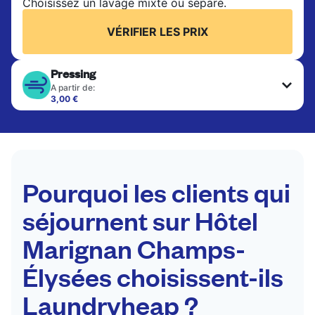
Choisissez un lavage mixte ou séparé.
VÉRIFIER LES PRIX
Pressing
A partir de:
3,00 €
Les articles délicats sont nettoyés à sec et finis
par des professionnels. Convient pour les
costumes, les robes, les manteaux et les tissus
nécessitant un soin particulier pour conserver leur
forme, leur couleur et leur texture.
Pourquoi les clients qui
VÉRIFIER LES PRIX
séjournent sur Hôtel
Marignan Champs-
Élysées choisissent-ils
Laundryheap ?