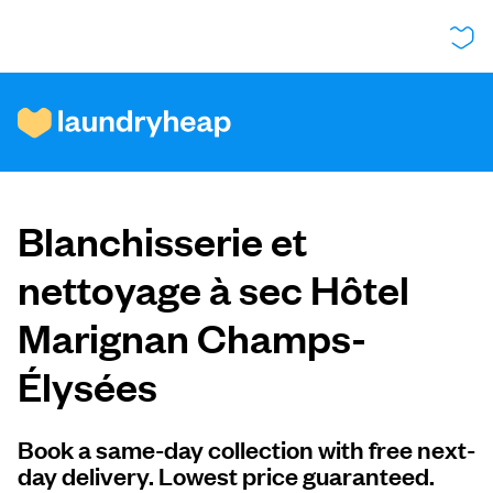
Comment ça fonctionne
Blanchisserie et
Prix et services
nettoyage à sec Hôtel
Marignan Champs-
À propos de nous
Élysées
Pour les entreprises
Book a same-day collection with free next-
day delivery. Lowest price guaranteed.