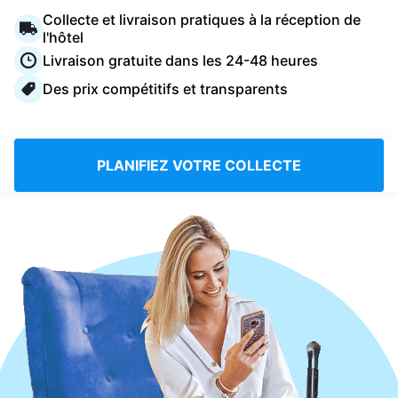
Connectez-vous
Collecte et livraison pratiques à la réception de
l'hôtel
Livraison gratuite dans les 24-48 heures
Téléchargez notre application mobile
Des prix compétitifs et transparents
PLANIFIEZ VOTRE COLLECTE
Suivez-nous
France
FR