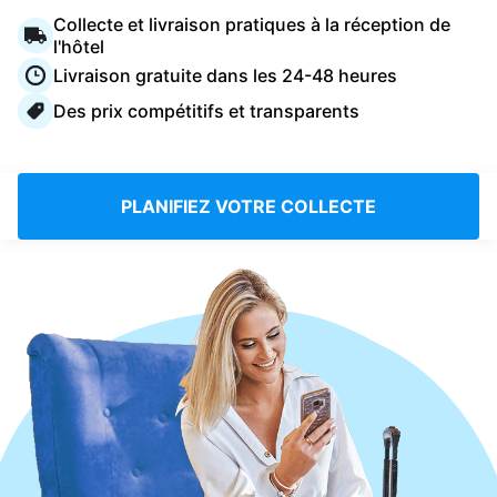
Connectez-vous
Collecte et livraison pratiques à la réception de
l'hôtel
Livraison gratuite dans les 24-48 heures
Téléchargez notre application mobile
Des prix compétitifs et transparents
PLANIFIEZ VOTRE COLLECTE
Suivez-nous
France
FR