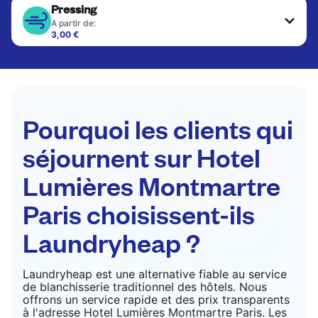
Pressing
A partir de:
3,00 €
Les articles délicats sont nettoyés à sec et finis
par des professionnels. Convient pour les
costumes, les robes, les manteaux et les tissus
nécessitant un soin particulier pour conserver leur
forme, leur couleur et leur texture.
Pourquoi les clients qui
VÉRIFIER LES PRIX
séjournent sur Hotel
Lumières Montmartre
Paris choisissent-ils
Laundryheap ?
Laundryheap est une alternative fiable au service
de blanchisserie traditionnel des hôtels. Nous
offrons un service rapide et des prix transparents
à l'adresse Hotel Lumières Montmartre Paris. Les