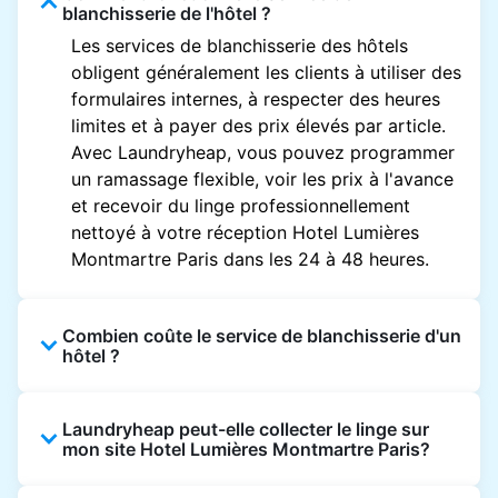
blanchisserie de l'hôtel ?
Les services de blanchisserie des hôtels
obligent généralement les clients à utiliser des
formulaires internes, à respecter des heures
limites et à payer des prix élevés par article.
Avec Laundryheap, vous pouvez programmer
un ramassage flexible, voir les prix à l'avance
et recevoir du linge professionnellement
nettoyé à votre réception Hotel Lumières
Montmartre Paris dans les 24 à 48 heures.
Combien coûte le service de blanchisserie d'un
hôtel ?
Les prix des blanchisseries d'hôtel varient en
Laundryheap peut-elle collecter le linge sur
fonction de l'établissement et du vêtement et
mon site Hotel Lumières Montmartre Paris?
sont souvent beaucoup plus élevés.
Laundryheap propose une tarification