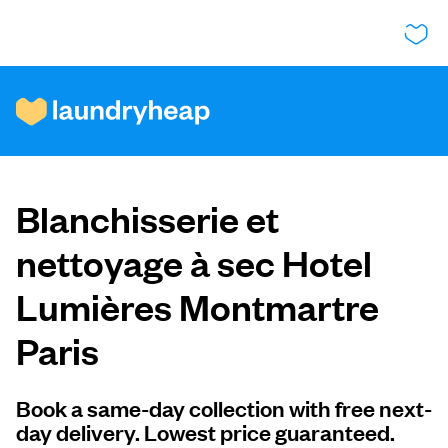
Comment ça fonctionne
Blanchisserie et
Prix et services
nettoyage à sec Hotel
Lumières Montmartre
À propos de nous
Paris
Pour les entreprises
Book a same-day collection with free next-
day delivery. Lowest price guaranteed.