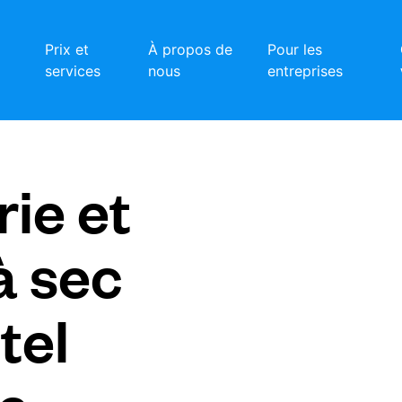
Prix et
À propos de
Pour les
services
nous
entreprises
ie et
à sec
tel