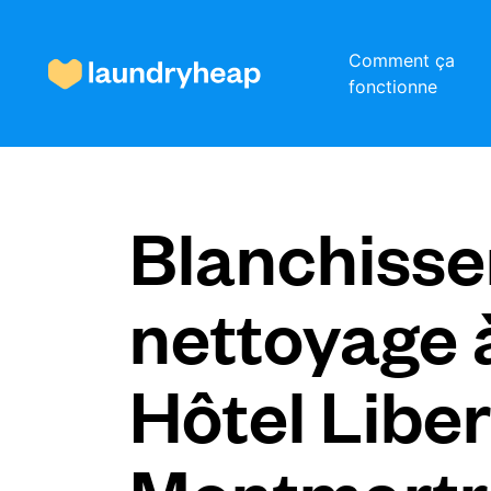
Comment ça
fonctionne
Comment ça fonctionne
Blanchisser
Prix et services
nettoyage 
À propos de nous
Hôtel Liber
Pour les entreprises