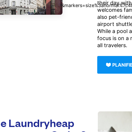
their day with
welcomes fami
also pet-frie
airport shuttl
While a pool a
focus is on a
all travelers.
PLANIF
e Laundryheap