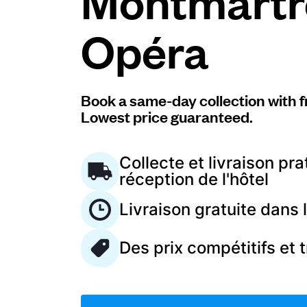
Montmartr
Opéra
Connectez-vous
Téléchargez notre application mobile
Book a same-day collection with f
Lowest price guaranteed.
Collecte et livraison pra
Suivez-nous
réception de l'hôtel
Livraison gratuite dans
Des prix compétitifs et 
France
FR