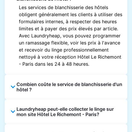
Les services de blanchisserie des hôtels
obligent généralement les clients à utiliser des
formulaires internes, à respecter des heures
limites et à payer des prix élevés par article.
Avec Laundryheap, vous pouvez programmer
un ramassage flexible, voir les prix à l'avance
et recevoir du linge professionnellement
nettoyé à votre réception Hôtel Le Richemont
- Paris dans les 24 à 48 heures.
Combien coûte le service de blanchisserie d'un
hôtel ?
Les prix des blanchisseries d'hôtel varient en
Laundryheap peut-elle collecter le linge sur
fonction de l'établissement et du vêtement et
mon site Hôtel Le Richemont - Paris?
sont souvent beaucoup plus élevés.
Laundryheap propose une tarification
Oui. Laundryheap peut collecter le linge
transparente, basée sur les articles, de sorte