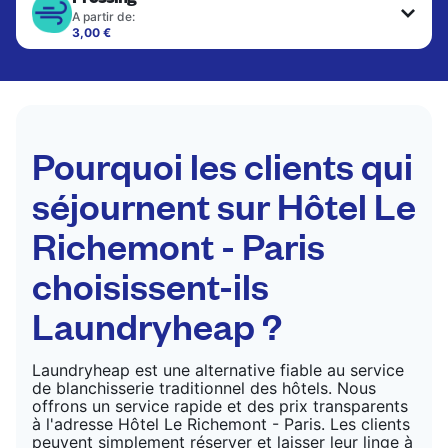
A partir de:
3,00 €
Les articles délicats sont nettoyés à sec et finis
par des professionnels. Convient pour les
costumes, les robes, les manteaux et les tissus
nécessitant un soin particulier pour conserver leur
forme, leur couleur et leur texture.
Pourquoi les clients qui
VÉRIFIER LES PRIX
séjournent sur Hôtel Le
Richemont - Paris
choisissent-ils
Laundryheap ?
Laundryheap est une alternative fiable au service
de blanchisserie traditionnel des hôtels. Nous
offrons un service rapide et des prix transparents
à l'adresse Hôtel Le Richemont - Paris. Les clients
peuvent simplement réserver et laisser leur linge à