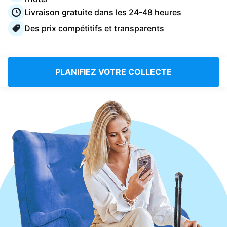
Connectez-vous
Livraison gratuite dans les 24-48 heures
Des prix compétitifs et transparents
Téléchargez notre application mobile
PLANIFIEZ VOTRE COLLECTE
Suivez-nous
France
FR