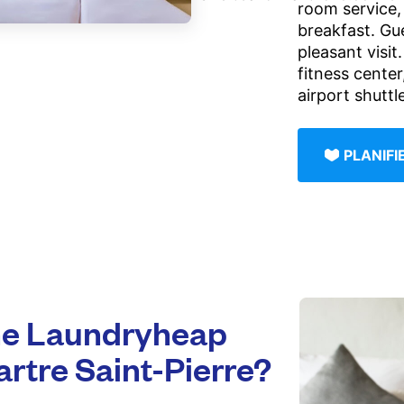
room service, 
breakfast. Gue
pleasant visit
fitness center
airport shuttl
PLANIF
e Laundryheap
rtre Saint-Pierre?