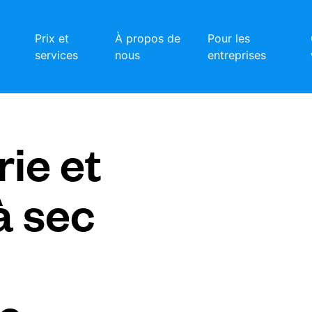
Prix et
À propos de
Pour les
services
nous
entreprises
ie et
à sec