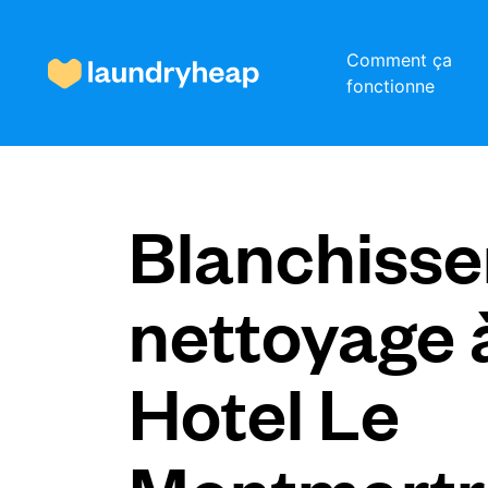
Comment ça
fonctionne
Comment ça fonctionne
Blanchisser
Prix et services
nettoyage 
À propos de nous
Hotel Le
Pour les entreprises