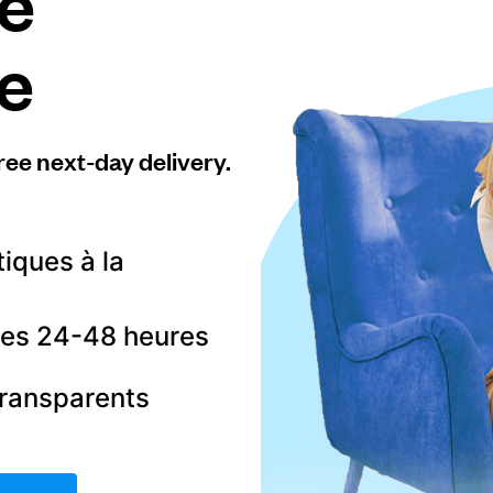
e
re
ree next-day delivery.
tiques à la
 les 24-48 heures
transparents