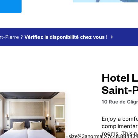
nt-Pierre ?
Vérifiez la disponibilité chez vous !
Hotel 
Saint-P
10 Rue de Clig
Enjoy a comfo
complimentary
rooms. This p