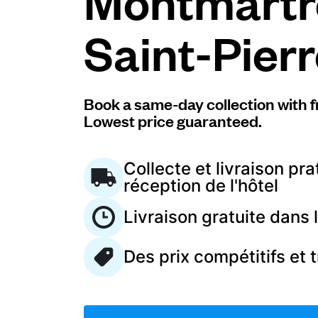
Montmartr
Saint-Pier
Connectez-vous
Téléchargez notre application mobile
Book a same-day collection with f
Lowest price guaranteed.
Collecte et livraison pra
Suivez-nous
réception de l'hôtel
Livraison gratuite dans
Des prix compétitifs et 
France
FR