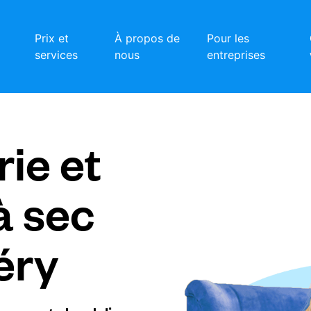
Prix et
À propos de
Pour les
services
nous
entreprises
ie et
à sec
éry