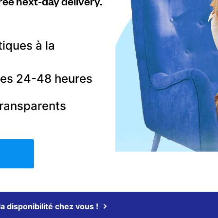
ree next-day delivery.
tiques à la
 les 24-48 heures
transparents
la disponibilité chez vous !