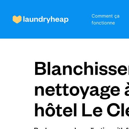
Comment ça
fonctionne
Comment ça fonctionne
Blanchisser
Prix et services
nettoyage 
À propos de nous
hôtel Le Cl
Pour les entreprises