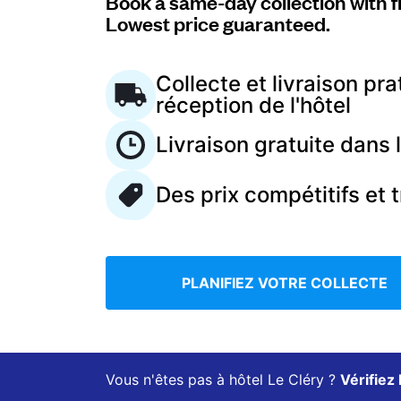
Book a same-day collection with f
Lowest price guaranteed.
Connectez-vous
Collecte et livraison pra
réception de l'hôtel
Téléchargez notre application mobile
Livraison gratuite dans
Des prix compétitifs et 
Suivez-nous
PLANIFIEZ VOTRE COLLECTE
France
FR
Vous n'êtes pas à hôtel Le Cléry ?
Vérifiez 