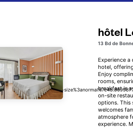
hôtel L
13 Bd de Bonne
Experience a d
hotel, offerin
Enjoy complim
rooms, ensuri
breakfast is a
on-site resta
options. This
welcomes famil
atmosphere f
experience. M