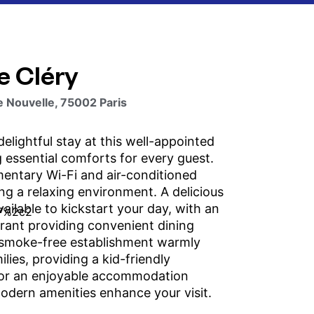
e Cléry
 Nouvelle, 75002 Paris
elightful stay at this well-appointed
g essential comforts for every guest.
entary Wi-Fi and air-conditioned
ng a relaxing environment. A delicious
vailable to kickstart your day, with an
urant providing convenient dining
 smoke-free establishment warmly
ies, providing a kid-friendly
or an enjoyable accommodation
odern amenities enhance your visit.