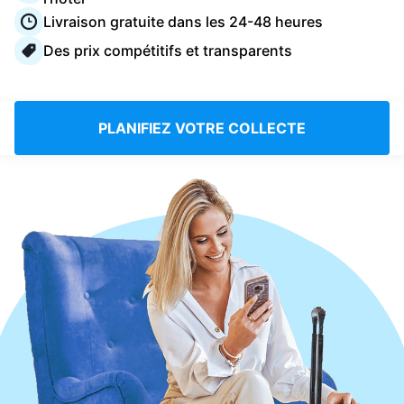
Connectez-vous
Livraison gratuite dans les 24-48 heures
Des prix compétitifs et transparents
Téléchargez notre application mobile
PLANIFIEZ VOTRE COLLECTE
Suivez-nous
France
FR