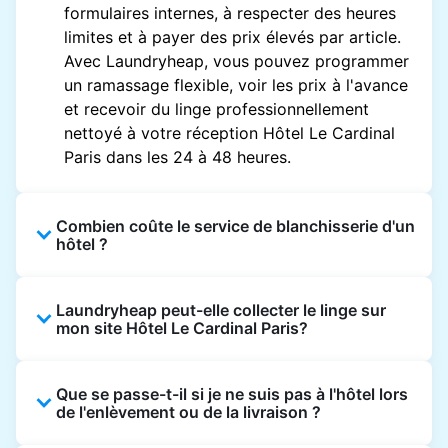
formulaires internes, à respecter des heures
limites et à payer des prix élevés par article.
Avec Laundryheap, vous pouvez programmer
un ramassage flexible, voir les prix à l'avance
et recevoir du linge professionnellement
nettoyé à votre réception Hôtel Le Cardinal
Paris dans les 24 à 48 heures.
Combien coûte le service de blanchisserie d'un
hôtel ?
Les prix des blanchisseries d'hôtel varient en
Laundryheap peut-elle collecter le linge sur
fonction de l'établissement et du vêtement et
mon site Hôtel Le Cardinal Paris?
sont souvent beaucoup plus élevés.
Laundryheap propose une tarification
Oui. Laundryheap peut collecter le linge
transparente, basée sur les articles, de sorte
Que se passe-t-il si je ne suis pas à l'hôtel lors
directement à la réception de l'hôtel à l'heure
que vous ne payez que pour ce que vous
de l'enlèvement ou de la livraison ?
prévue et vous restituer les articles nettoyés
envoyez, sans frais cachés.
de la même manière.