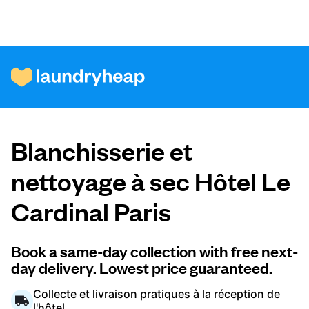
Comment ça fonctionne
Blanchisserie et
Prix et services
nettoyage à sec Hôtel Le
Cardinal Paris
À propos de nous
Book a same-day collection with free next-
day delivery. Lowest price guaranteed.
Pour les entreprises
Collecte et livraison pratiques à la réception de
l'hôtel