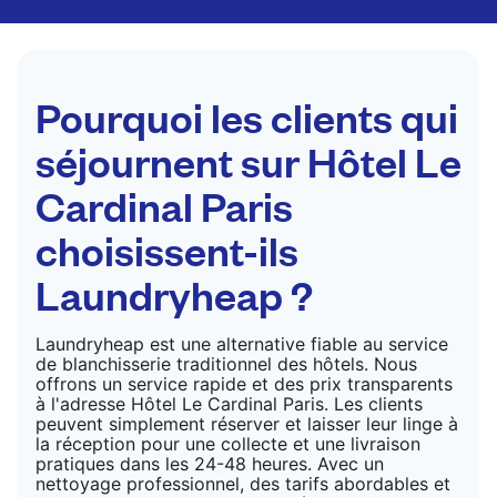
par des professionnels. Convient pour les
costumes, les robes, les manteaux et les tissus
nécessitant un soin particulier pour conserver leur
forme, leur couleur et leur texture.
Pourquoi les clients qui
VÉRIFIER LES PRIX
séjournent sur Hôtel Le
Cardinal Paris
choisissent-ils
Laundryheap ?
Laundryheap est une alternative fiable au service
de blanchisserie traditionnel des hôtels. Nous
offrons un service rapide et des prix transparents
à l'adresse Hôtel Le Cardinal Paris. Les clients
peuvent simplement réserver et laisser leur linge à
la réception pour une collecte et une livraison
pratiques dans les 24-48 heures. Avec un
nettoyage professionnel, des tarifs abordables et