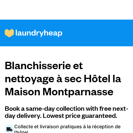
Comment ça fonctionne
Blanchisserie et
Prix et services
nettoyage à sec Hôtel la
Maison Montparnasse
À propos de nous
Book a same-day collection with free next-
day delivery. Lowest price guaranteed.
Pour les entreprises
Collecte et livraison pratiques à la réception de
l'hôtel