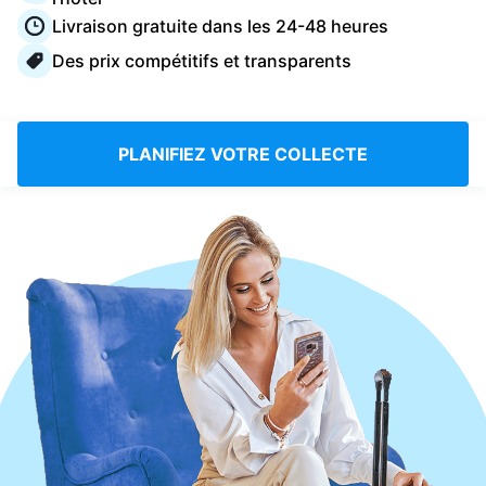
Connectez-vous
Livraison gratuite dans les 24-48 heures
Des prix compétitifs et transparents
Téléchargez notre application mobile
PLANIFIEZ VOTRE COLLECTE
Suivez-nous
France
FR