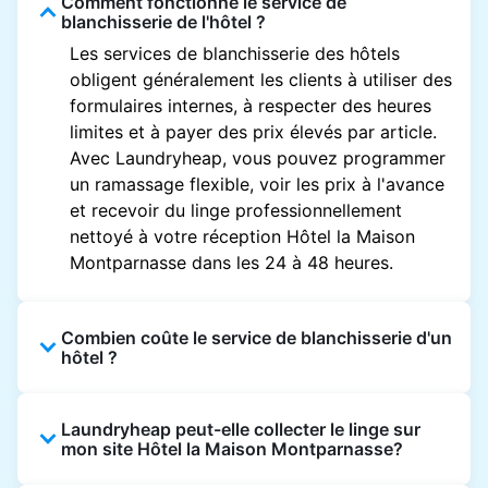
Comment fonctionne le service de
blanchisserie de l'hôtel ?
Les services de blanchisserie des hôtels
obligent généralement les clients à utiliser des
formulaires internes, à respecter des heures
limites et à payer des prix élevés par article.
Avec Laundryheap, vous pouvez programmer
un ramassage flexible, voir les prix à l'avance
et recevoir du linge professionnellement
nettoyé à votre réception Hôtel la Maison
Montparnasse dans les 24 à 48 heures.
Combien coûte le service de blanchisserie d'un
hôtel ?
Les prix des blanchisseries d'hôtel varient en
Laundryheap peut-elle collecter le linge sur
fonction de l'établissement et du vêtement et
mon site Hôtel la Maison Montparnasse?
sont souvent beaucoup plus élevés.
Laundryheap propose une tarification