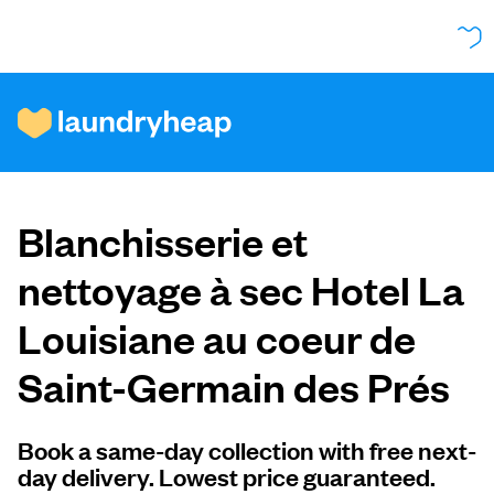
Comment ça fonctionne
Blanchisserie et
Prix et services
nettoyage à sec Hotel La
Louisiane au coeur de
À propos de nous
Saint-Germain des Prés
Pour les entreprises
Book a same-day collection with free next-
day delivery. Lowest price guaranteed.