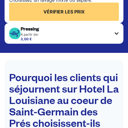
VÉRIFIER LES PRIX
Pressing
A partir de:
3,00 €
Les articles délicats sont nettoyés à sec et finis
par des professionnels. Convient pour les
costumes, les robes, les manteaux et les tissus
nécessitant un soin particulier pour conserver leur
forme, leur couleur et leur texture.
Pourquoi les clients qui
VÉRIFIER LES PRIX
séjournent sur Hotel La
Louisiane au coeur de
Saint-Germain des
Prés choisissent-ils