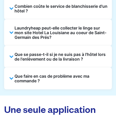
Combien coûte le service de blanchisserie d'un
hôtel ?
Les prix des blanchisseries d'hôtel varient en
Laundryheap peut-elle collecter le linge sur
fonction de l'établissement et du vêtement et
mon site Hotel La Louisiane au coeur de Saint-
sont souvent beaucoup plus élevés.
Germain des Prés?
Laundryheap propose une tarification
transparente, basée sur les articles, de sorte
Oui. Laundryheap peut collecter le linge
que vous ne payez que pour ce que vous
Que se passe-t-il si je ne suis pas à l'hôtel lors
directement à la réception de l'hôtel à l'heure
de l'enlèvement ou de la livraison ?
envoyez, sans frais cachés.
prévue et vous restituer les articles nettoyés
de la même manière.
Ce n'est pas un problème. Le linge peut être
Que faire en cas de problème avec ma
laissé à la réception pour être collecté et livré
commande ?
à la réception également. Vous pouvez
également facilement reprogrammer ou
Laundryheap offre une assistance clientèle
mettre à jour les instructions sur l'application
24/7 via l'application et le site web. Notre
Laundryheap.
équipe est disponible pour aider à la mise à
Une seule application
jour des commandes ou à la résolution rapide