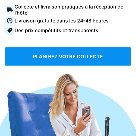
Connectez-vous
Collecte et livraison pratiques à la réception de
l'hôtel
Livraison gratuite dans les 24-48 heures
Téléchargez notre application mobile
Des prix compétitifs et transparents
PLANIFIEZ VOTRE COLLECTE
Suivez-nous
France
FR