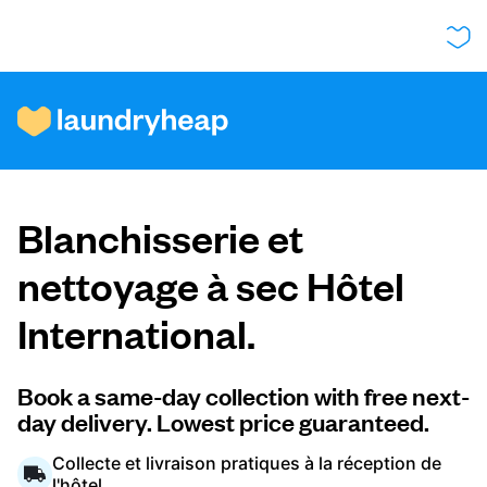
Comment ça fonctionne
Blanchisserie et
Prix et services
nettoyage à sec Hôtel
International.
À propos de nous
Book a same-day collection with free next-
day delivery. Lowest price guaranteed.
Pour les entreprises
Collecte et livraison pratiques à la réception de
l'hôtel