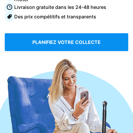
Connectez-vous
Livraison gratuite dans les 24-48 heures
Des prix compétitifs et transparents
Téléchargez notre application mobile
PLANIFIEZ VOTRE COLLECTE
Suivez-nous
France
FR