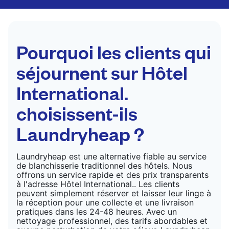
par des professionnels. Convient pour les
costumes, les robes, les manteaux et les tissus
nécessitant un soin particulier pour conserver leur
forme, leur couleur et leur texture.
Pourquoi les clients qui
VÉRIFIER LES PRIX
séjournent sur Hôtel
International.
choisissent-ils
Laundryheap ?
Laundryheap est une alternative fiable au service
de blanchisserie traditionnel des hôtels. Nous
offrons un service rapide et des prix transparents
à l'adresse Hôtel International.. Les clients
peuvent simplement réserver et laisser leur linge à
la réception pour une collecte et une livraison
pratiques dans les 24-48 heures. Avec un
nettoyage professionnel, des tarifs abordables et