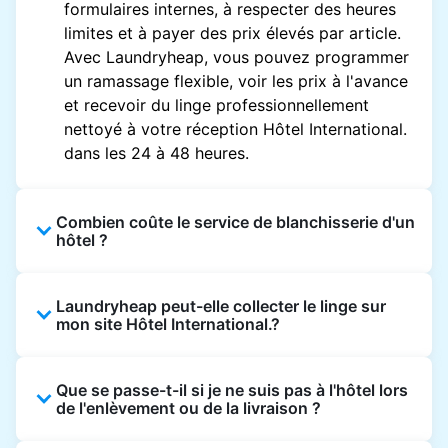
formulaires internes, à respecter des heures
limites et à payer des prix élevés par article.
Avec Laundryheap, vous pouvez programmer
un ramassage flexible, voir les prix à l'avance
et recevoir du linge professionnellement
nettoyé à votre réception Hôtel International.
dans les 24 à 48 heures.
Combien coûte le service de blanchisserie d'un
hôtel ?
Les prix des blanchisseries d'hôtel varient en
Laundryheap peut-elle collecter le linge sur
fonction de l'établissement et du vêtement et
mon site Hôtel International.?
sont souvent beaucoup plus élevés.
Laundryheap propose une tarification
Oui. Laundryheap peut collecter le linge
transparente, basée sur les articles, de sorte
Que se passe-t-il si je ne suis pas à l'hôtel lors
directement à la réception de l'hôtel à l'heure
que vous ne payez que pour ce que vous
de l'enlèvement ou de la livraison ?
prévue et vous restituer les articles nettoyés
envoyez, sans frais cachés.
de la même manière.