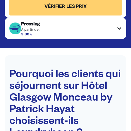
VÉRIFIER LES PRIX
Pressing
A partir de:
3,00 €
Les articles délicats sont nettoyés à sec et finis
par des professionnels. Convient pour les
costumes, les robes, les manteaux et les tissus
nécessitant un soin particulier pour conserver leur
forme, leur couleur et leur texture.
Pourquoi les clients qui
VÉRIFIER LES PRIX
séjournent sur Hôtel
Glasgow Monceau by
Patrick Hayat
choisissent-ils