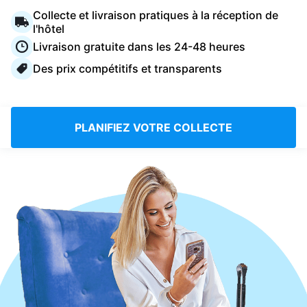
Connectez-vous
Collecte et livraison pratiques à la réception de
l'hôtel
Livraison gratuite dans les 24-48 heures
Téléchargez notre application mobile
Des prix compétitifs et transparents
PLANIFIEZ VOTRE COLLECTE
Suivez-nous
France
FR