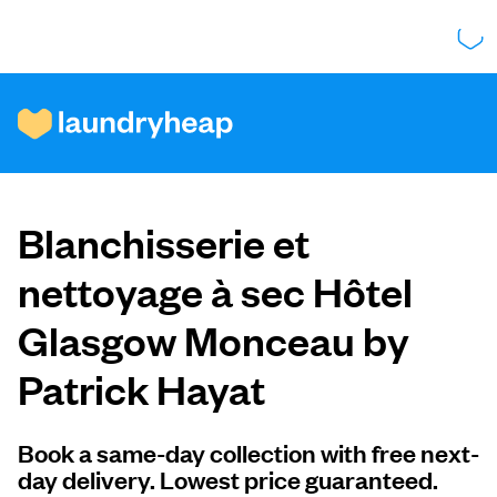
Comment ça fonctionne
Blanchisserie et
Prix et services
nettoyage à sec Hôtel
Glasgow Monceau by
À propos de nous
Patrick Hayat
Pour les entreprises
Book a same-day collection with free next-
day delivery. Lowest price guaranteed.