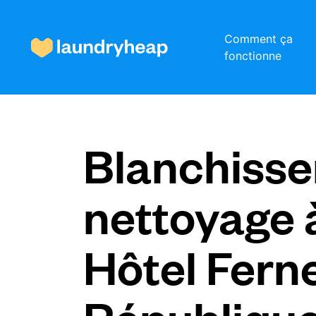
Comment ça
fonctionne
Comment ça fonctionne
Blanchisser
Prix et services
nettoyage 
À propos de nous
Hôtel Fern
Pour les entreprises