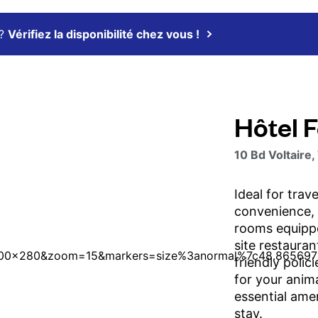
 ?
Vérifiez la disponibilité chez vous !
Hôtel 
10 Bd Voltaire,
Ideal for tra
convenience, 
rooms equipp
site restauran
friendly poli
for your anim
essential ame
stay.