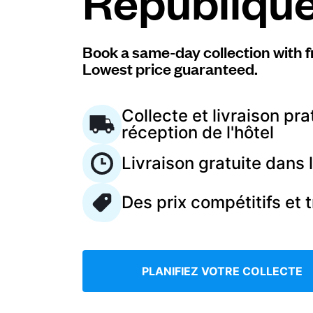
Républiqu
Connectez-vous
Book a same-day collection with f
Lowest price guaranteed.
Téléchargez notre application mobile
Collecte et livraison pra
réception de l'hôtel
Livraison gratuite dans
Suivez-nous
Des prix compétitifs et 
France
FR
PLANIFIEZ VOTRE COLLECTE