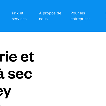
Prix et
À propos de
Pour les
services
nous
entreprises
ie et
à sec
ey