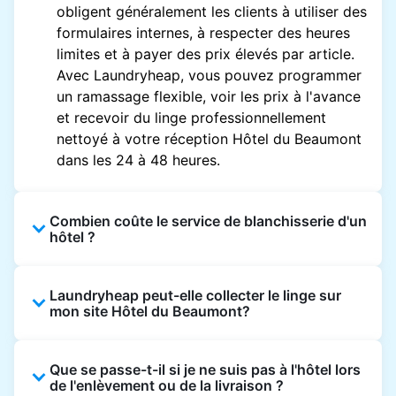
obligent généralement les clients à utiliser des
formulaires internes, à respecter des heures
limites et à payer des prix élevés par article.
Avec Laundryheap, vous pouvez programmer
un ramassage flexible, voir les prix à l'avance
et recevoir du linge professionnellement
nettoyé à votre réception Hôtel du Beaumont
dans les 24 à 48 heures.
Combien coûte le service de blanchisserie d'un
hôtel ?
Les prix des blanchisseries d'hôtel varient en
Laundryheap peut-elle collecter le linge sur
fonction de l'établissement et du vêtement et
mon site Hôtel du Beaumont?
sont souvent beaucoup plus élevés.
Laundryheap propose une tarification
Oui. Laundryheap peut collecter le linge
transparente, basée sur les articles, de sorte
Que se passe-t-il si je ne suis pas à l'hôtel lors
directement à la réception de l'hôtel à l'heure
que vous ne payez que pour ce que vous
de l'enlèvement ou de la livraison ?
prévue et vous restituer les articles nettoyés