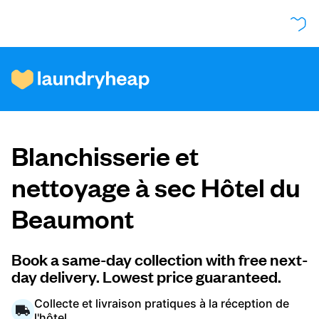
Comment ça fonctionne
Blanchisserie et
Prix et services
nettoyage à sec Hôtel du
Beaumont
À propos de nous
Book a same-day collection with free next-
day delivery. Lowest price guaranteed.
Pour les entreprises
Collecte et livraison pratiques à la réception de
l'hôtel