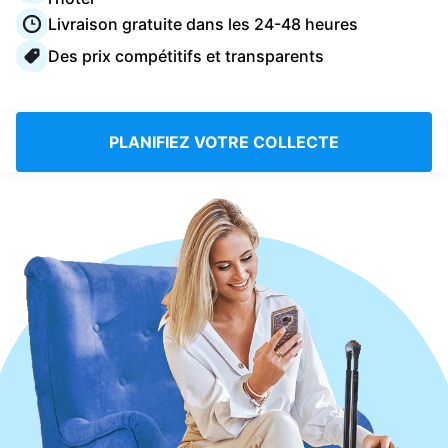
Connectez-vous
Livraison gratuite dans les 24-48 heures
Des prix compétitifs et transparents
Téléchargez notre application mobile
PLANIFIEZ VOTRE COLLECTE
Suivez-nous
France
FR