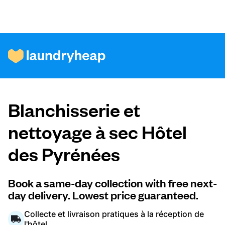
Comment ça fonctionne
Blanchisserie et
Prix et services
nettoyage à sec Hôtel
des Pyrénées
À propos de nous
Book a same-day collection with free next-
day delivery. Lowest price guaranteed.
Pour les entreprises
Collecte et livraison pratiques à la réception de
l'hôtel