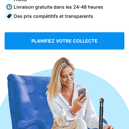
Connectez-vous
Livraison gratuite dans les 24-48 heures
Des prix compétitifs et transparents
Téléchargez notre application mobile
PLANIFIEZ VOTRE COLLECTE
Suivez-nous
France
FR