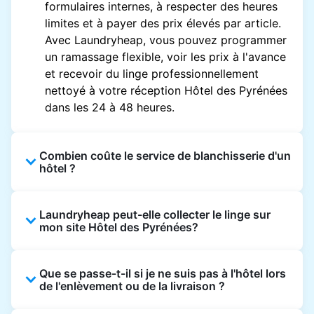
formulaires internes, à respecter des heures
limites et à payer des prix élevés par article.
Avec Laundryheap, vous pouvez programmer
un ramassage flexible, voir les prix à l'avance
et recevoir du linge professionnellement
nettoyé à votre réception Hôtel des Pyrénées
dans les 24 à 48 heures.
Combien coûte le service de blanchisserie d'un
hôtel ?
Les prix des blanchisseries d'hôtel varient en
Laundryheap peut-elle collecter le linge sur
fonction de l'établissement et du vêtement et
mon site Hôtel des Pyrénées?
sont souvent beaucoup plus élevés.
Laundryheap propose une tarification
Oui. Laundryheap peut collecter le linge
transparente, basée sur les articles, de sorte
Que se passe-t-il si je ne suis pas à l'hôtel lors
directement à la réception de l'hôtel à l'heure
que vous ne payez que pour ce que vous
de l'enlèvement ou de la livraison ?
prévue et vous restituer les articles nettoyés
envoyez, sans frais cachés.
de la même manière.