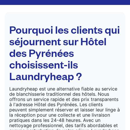
par des professionnels. Convient pour les
costumes, les robes, les manteaux et les tissus
nécessitant un soin particulier pour conserver leur
forme, leur couleur et leur texture.
Pourquoi les clients qui
VÉRIFIER LES PRIX
séjournent sur Hôtel
des Pyrénées
choisissent-ils
Laundryheap ?
Laundryheap est une alternative fiable au service
de blanchisserie traditionnel des hôtels. Nous
offrons un service rapide et des prix transparents
à l'adresse Hôtel des Pyrénées. Les clients
peuvent simplement réserver et laisser leur linge à
la réception pour une collecte et une livraison
pratiques dans les 24-48 heures. Avec un
nettoyage professionnel, des tarifs abordables et