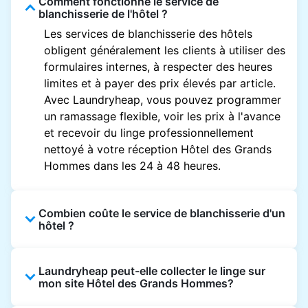
Comment fonctionne le service de
blanchisserie de l'hôtel ?
Les services de blanchisserie des hôtels
obligent généralement les clients à utiliser des
formulaires internes, à respecter des heures
limites et à payer des prix élevés par article.
Avec Laundryheap, vous pouvez programmer
un ramassage flexible, voir les prix à l'avance
et recevoir du linge professionnellement
nettoyé à votre réception Hôtel des Grands
Hommes dans les 24 à 48 heures.
Combien coûte le service de blanchisserie d'un
hôtel ?
Les prix des blanchisseries d'hôtel varient en
Laundryheap peut-elle collecter le linge sur
fonction de l'établissement et du vêtement et
mon site Hôtel des Grands Hommes?
sont souvent beaucoup plus élevés.
Laundryheap propose une tarification