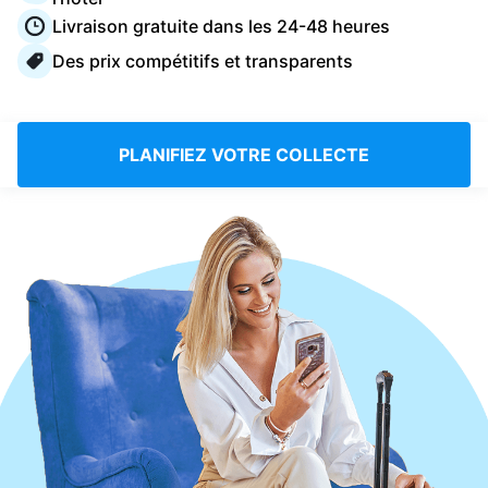
Connectez-vous
Livraison gratuite dans les 24-48 heures
Des prix compétitifs et transparents
Téléchargez notre application mobile
PLANIFIEZ VOTRE COLLECTE
Suivez-nous
France
FR