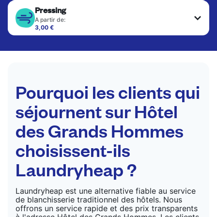
Pressing
A partir de:
3,00 €
Les articles délicats sont nettoyés à sec et finis
par des professionnels. Convient pour les
costumes, les robes, les manteaux et les tissus
nécessitant un soin particulier pour conserver leur
forme, leur couleur et leur texture.
Pourquoi les clients qui
VÉRIFIER LES PRIX
séjournent sur Hôtel
des Grands Hommes
choisissent-ils
Laundryheap ?
Laundryheap est une alternative fiable au service
de blanchisserie traditionnel des hôtels. Nous
offrons un service rapide et des prix transparents
à l'adresse Hôtel des Grands Hommes. Les clients