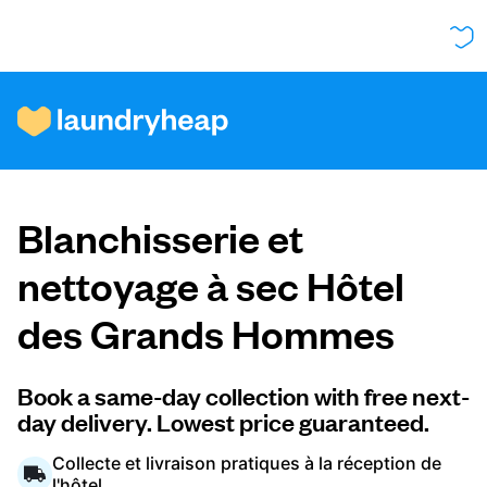
Comment ça fonctionne
Blanchisserie et
Prix et services
nettoyage à sec Hôtel
des Grands Hommes
À propos de nous
Book a same-day collection with free next-
day delivery. Lowest price guaranteed.
Pour les entreprises
Collecte et livraison pratiques à la réception de
l'hôtel