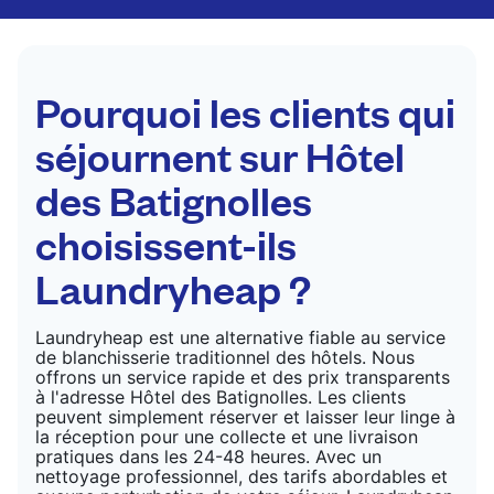
par des professionnels. Convient pour les
costumes, les robes, les manteaux et les tissus
nécessitant un soin particulier pour conserver leur
forme, leur couleur et leur texture.
Pourquoi les clients qui
VÉRIFIER LES PRIX
séjournent sur Hôtel
des Batignolles
choisissent-ils
Laundryheap ?
Laundryheap est une alternative fiable au service
de blanchisserie traditionnel des hôtels. Nous
offrons un service rapide et des prix transparents
à l'adresse Hôtel des Batignolles. Les clients
peuvent simplement réserver et laisser leur linge à
la réception pour une collecte et une livraison
pratiques dans les 24-48 heures. Avec un
nettoyage professionnel, des tarifs abordables et