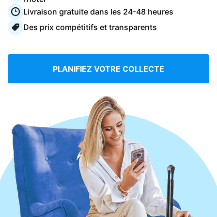
Connectez-vous
Livraison gratuite dans les 24-48 heures
Des prix compétitifs et transparents
Téléchargez notre application mobile
PLANIFIEZ VOTRE COLLECTE
Suivez-nous
France
FR