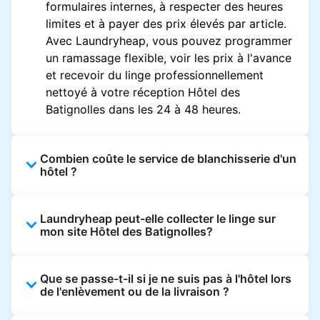
formulaires internes, à respecter des heures
limites et à payer des prix élevés par article.
Avec Laundryheap, vous pouvez programmer
un ramassage flexible, voir les prix à l'avance
et recevoir du linge professionnellement
nettoyé à votre réception Hôtel des
Batignolles dans les 24 à 48 heures.
Combien coûte le service de blanchisserie d'un
hôtel ?
Les prix des blanchisseries d'hôtel varient en
Laundryheap peut-elle collecter le linge sur
fonction de l'établissement et du vêtement et
mon site Hôtel des Batignolles?
sont souvent beaucoup plus élevés.
Laundryheap propose une tarification
Oui. Laundryheap peut collecter le linge
transparente, basée sur les articles, de sorte
Que se passe-t-il si je ne suis pas à l'hôtel lors
directement à la réception de l'hôtel à l'heure
que vous ne payez que pour ce que vous
de l'enlèvement ou de la livraison ?
prévue et vous restituer les articles nettoyés
envoyez, sans frais cachés.
de la même manière.