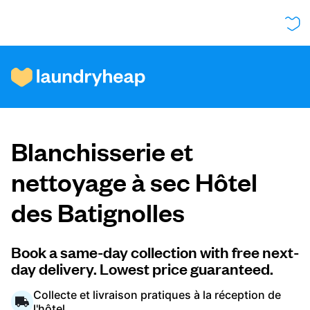
Comment ça fonctionne
Blanchisserie et
Prix et services
nettoyage à sec Hôtel
des Batignolles
À propos de nous
Book a same-day collection with free next-
day delivery. Lowest price guaranteed.
Pour les entreprises
Collecte et livraison pratiques à la réception de
l'hôtel