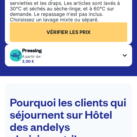
serviettes et les draps. Les articles sont lavés à
30°C et séchés au sèche-linge, et à 60°C sur
demande. Le repassage n'est pas inclus.
Choisissez un lavage mixte ou séparé.
VÉRIFIER LES PRIX
Pressing
A partir de:
3,00 €
Les articles délicats sont nettoyés à sec et finis
par des professionnels. Convient pour les
costumes, les robes, les manteaux et les tissus
nécessitant un soin particulier pour conserver leur
forme, leur couleur et leur texture.
Pourquoi les clients qui
VÉRIFIER LES PRIX
séjournent sur Hôtel
des andelys