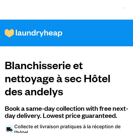
Comment ça fonctionne
Blanchisserie et
Prix et services
nettoyage à sec Hôtel
des andelys
À propos de nous
Book a same-day collection with free next-
day delivery. Lowest price guaranteed.
Pour les entreprises
Collecte et livraison pratiques à la réception de
l'hôtel