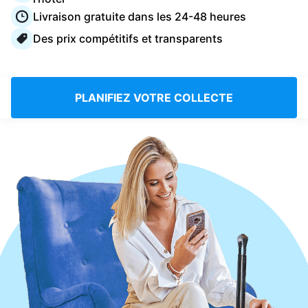
Connectez-vous
Livraison gratuite dans les 24-48 heures
Des prix compétitifs et transparents
Téléchargez notre application mobile
PLANIFIEZ VOTRE COLLECTE
Suivez-nous
France
FR