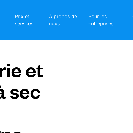
Prix et
À propos de
Pour les
services
nous
entreprises
ie et
à sec