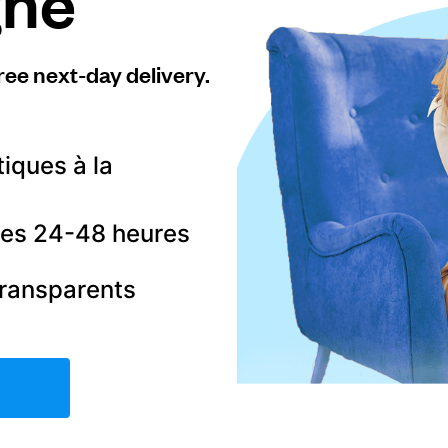
gne
ree next-day delivery.
tiques à la
 les 24-48 heures
transparents