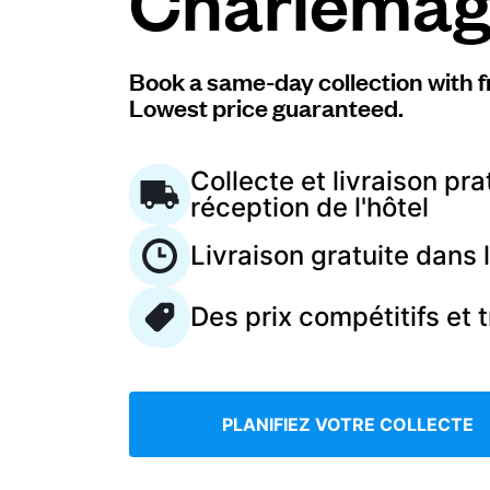
Charlema
Connectez-vous
Book a same-day collection with f
Lowest price guaranteed.
Téléchargez notre application mobile
Collecte et livraison pra
réception de l'hôtel
Livraison gratuite dans
Suivez-nous
Des prix compétitifs et 
France
FR
PLANIFIEZ VOTRE COLLECTE