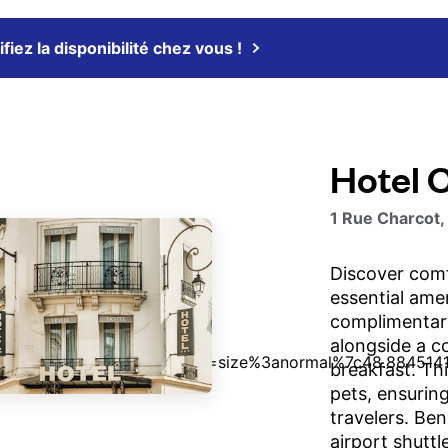
ifiez la disponibilité chez vous !
Hotel 
1 Rue Charcot,
Discover com
essential amen
complimentary
alongside a c
breakfast. Th
pets, ensuring
travelers. Ben
airport shuttl