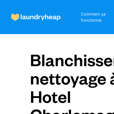
Comment ça
fonctionne
Comment ça fonctionne
Blanchisser
Prix et services
nettoyage 
À propos de nous
Hotel
Pour les entreprises