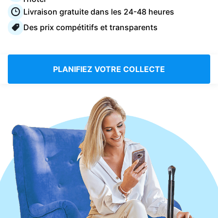
Connectez-vous
Livraison gratuite dans les 24-48 heures
Des prix compétitifs et transparents
Téléchargez notre application mobile
PLANIFIEZ VOTRE COLLECTE
Suivez-nous
France
FR