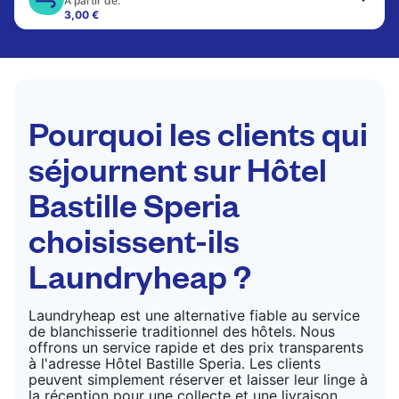
A partir de:
3,00 €
Les articles délicats sont nettoyés à sec et finis
par des professionnels. Convient pour les
costumes, les robes, les manteaux et les tissus
nécessitant un soin particulier pour conserver leur
forme, leur couleur et leur texture.
Pourquoi les clients qui
VÉRIFIER LES PRIX
séjournent sur Hôtel
Bastille Speria
choisissent-ils
Laundryheap ?
Laundryheap est une alternative fiable au service
de blanchisserie traditionnel des hôtels. Nous
offrons un service rapide et des prix transparents
à l'adresse Hôtel Bastille Speria. Les clients
peuvent simplement réserver et laisser leur linge à
la réception pour une collecte et une livraison