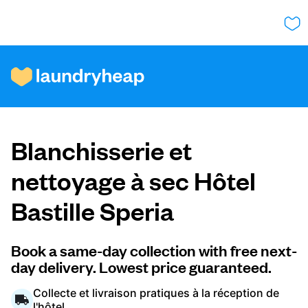
Comment ça fonctionne
Blanchisserie et
Prix et services
nettoyage à sec Hôtel
Bastille Speria
À propos de nous
Book a same-day collection with free next-
day delivery. Lowest price guaranteed.
Pour les entreprises
Collecte et livraison pratiques à la réception de
l'hôtel