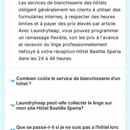
Les services de blanchisserie des hôtels
obligent généralement les clients à utiliser des
formulaires internes, à respecter des heures
limites et à payer des prix élevés par article.
Avec Laundryheap, vous pouvez programmer
un ramassage flexible, voir les prix à l'avance
et recevoir du linge professionnellement
nettoyé à votre réception Hôtel Bastille Speria
dans les 24 à 48 heures.
Combien coûte le service de blanchisserie d'un
hôtel ?
Les prix des blanchisseries d'hôtel varient en
Laundryheap peut-elle collecter le linge sur
fonction de l'établissement et du vêtement et
mon site Hôtel Bastille Speria?
sont souvent beaucoup plus élevés.
Laundryheap propose une tarification
Oui. Laundryheap peut collecter le linge
transparente, basée sur les articles, de sorte
Que se passe-t-il si je ne suis pas à l'hôtel lors
directement à la réception de l'hôtel à l'heure