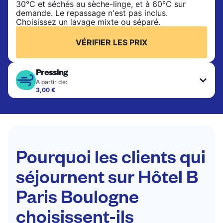
30°C et séchés au sèche-linge, et à 60°C sur
demande. Le repassage n'est pas inclus.
Choisissez un lavage mixte ou séparé.
VÉRIFIER LES PRIX
Pressing
A partir de:
3,00 €
Les articles délicats sont nettoyés à sec et finis
par des professionnels. Convient pour les
costumes, les robes, les manteaux et les tissus
nécessitant un soin particulier pour conserver leur
forme, leur couleur et leur texture.
Pourquoi les clients qui
VÉRIFIER LES PRIX
séjournent sur Hôtel B
Paris Boulogne
choisissent-ils