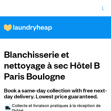
Comment ça fonctionne
Blanchisserie et
Prix et services
nettoyage à sec Hôtel B
Paris Boulogne
À propos de nous
Book a same-day collection with free next-
day delivery. Lowest price guaranteed.
Pour les entreprises
Collecte et livraison pratiques à la réception de
l'hôtel