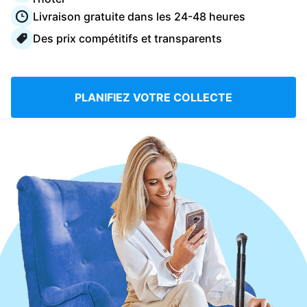
Connectez-vous
Livraison gratuite dans les 24-48 heures
Des prix compétitifs et transparents
Téléchargez notre application mobile
PLANIFIEZ VOTRE COLLECTE
Suivez-nous
France
FR