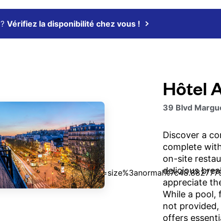
 ?
Vérifiez la disponibilité chez vous !
Hôtel 
39 Blvd Margue
Discover a co
complete with
on-site restau
delicious brea
appreciate th
While a pool, 
not provided,
offers essenti