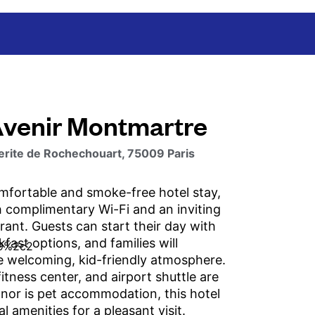
Avenir Montmartre
rite de Rochechouart, 75009 Paris
mfortable and smoke-free hotel stay,
 complimentary Wi-Fi and an inviting
rant. Guests can start their day with
kfast options, and families will
e welcoming, kid-friendly atmosphere.
fitness center, and airport shuttle are
 nor is pet accommodation, this hotel
al amenities for a pleasant visit.