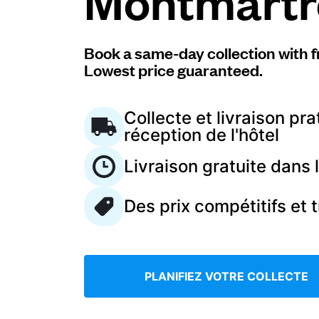
Montmartr
Connectez-vous
Book a same-day collection with f
Lowest price guaranteed.
Téléchargez notre application mobile
Collecte et livraison pra
réception de l'hôtel
Livraison gratuite dans
Suivez-nous
Des prix compétitifs et 
France
FR
PLANIFIEZ VOTRE COLLECTE