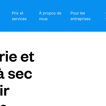
Prix et
À propos de
Pour les
services
nous
entreprises
ie et
à sec
ir