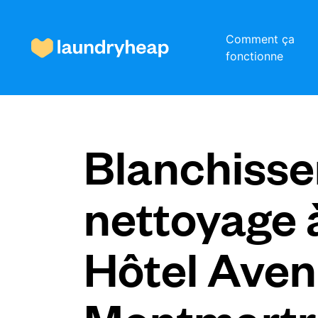
Comment ça
fonctionne
Comment ça fonctionne
Blanchisser
Prix et services
nettoyage 
À propos de nous
Hôtel Aven
Pour les entreprises