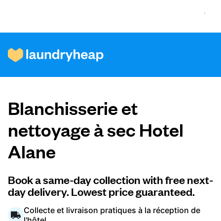
Comment ça fonctionne
Blanchisserie et
Prix et services
nettoyage à sec Hotel
Alane
À propos de nous
Book a same-day collection with free next-
day delivery. Lowest price guaranteed.
Pour les entreprises
Collecte et livraison pratiques à la réception de
l'hôtel