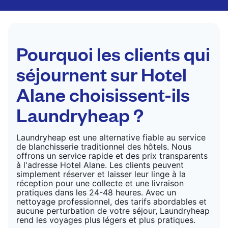
par des professionnels. Convient pour les
costumes, les robes, les manteaux et les tissus
nécessitant un soin particulier pour conserver leur
forme, leur couleur et leur texture.
Pourquoi les clients qui
VÉRIFIER LES PRIX
séjournent sur Hotel
Alane choisissent-ils
Laundryheap ?
Laundryheap est une alternative fiable au service
de blanchisserie traditionnel des hôtels. Nous
offrons un service rapide et des prix transparents
à l'adresse Hotel Alane. Les clients peuvent
simplement réserver et laisser leur linge à la
réception pour une collecte et une livraison
pratiques dans les 24-48 heures. Avec un
nettoyage professionnel, des tarifs abordables et
aucune perturbation de votre séjour, Laundryheap
rend les voyages plus légers et plus pratiques.