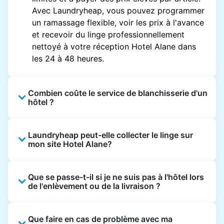
Avec Laundryheap, vous pouvez programmer
un ramassage flexible, voir les prix à l'avance
et recevoir du linge professionnellement
nettoyé à votre réception Hotel Alane dans
les 24 à 48 heures.
Combien coûte le service de blanchisserie d'un
hôtel ?
Les prix des blanchisseries d'hôtel varient en
Laundryheap peut-elle collecter le linge sur
fonction de l'établissement et du vêtement et
mon site Hotel Alane?
sont souvent beaucoup plus élevés.
Laundryheap propose une tarification
Oui. Laundryheap peut collecter le linge
transparente, basée sur les articles, de sorte
Que se passe-t-il si je ne suis pas à l'hôtel lors
directement à la réception de l'hôtel à l'heure
que vous ne payez que pour ce que vous
de l'enlèvement ou de la livraison ?
prévue et vous restituer les articles nettoyés
envoyez, sans frais cachés.
de la même manière.
Ce n'est pas un problème. Le linge peut être
Que faire en cas de problème avec ma
laissé à la réception pour être collecté et livré