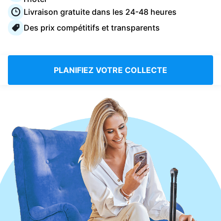
Connectez-vous
Livraison gratuite dans les 24-48 heures
Des prix compétitifs et transparents
Téléchargez notre application mobile
PLANIFIEZ VOTRE COLLECTE
Suivez-nous
France
FR