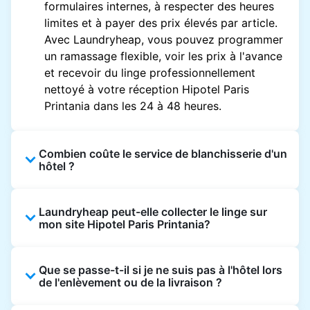
formulaires internes, à respecter des heures
limites et à payer des prix élevés par article.
Avec Laundryheap, vous pouvez programmer
un ramassage flexible, voir les prix à l'avance
et recevoir du linge professionnellement
nettoyé à votre réception Hipotel Paris
Printania dans les 24 à 48 heures.
Combien coûte le service de blanchisserie d'un
hôtel ?
Les prix des blanchisseries d'hôtel varient en
Laundryheap peut-elle collecter le linge sur
fonction de l'établissement et du vêtement et
mon site Hipotel Paris Printania?
sont souvent beaucoup plus élevés.
Laundryheap propose une tarification
Oui. Laundryheap peut collecter le linge
transparente, basée sur les articles, de sorte
Que se passe-t-il si je ne suis pas à l'hôtel lors
directement à la réception de l'hôtel à l'heure
que vous ne payez que pour ce que vous
de l'enlèvement ou de la livraison ?
prévue et vous restituer les articles nettoyés
envoyez, sans frais cachés.
de la même manière.