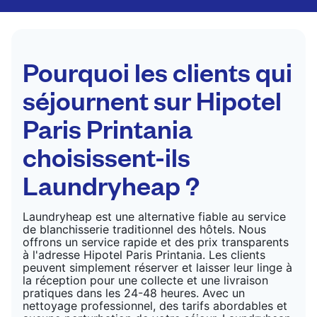
par des professionnels. Convient pour les
costumes, les robes, les manteaux et les tissus
nécessitant un soin particulier pour conserver leur
forme, leur couleur et leur texture.
Pourquoi les clients qui
VÉRIFIER LES PRIX
séjournent sur Hipotel
Paris Printania
choisissent-ils
Laundryheap ?
Laundryheap est une alternative fiable au service
de blanchisserie traditionnel des hôtels. Nous
offrons un service rapide et des prix transparents
à l'adresse Hipotel Paris Printania. Les clients
peuvent simplement réserver et laisser leur linge à
la réception pour une collecte et une livraison
pratiques dans les 24-48 heures. Avec un
nettoyage professionnel, des tarifs abordables et