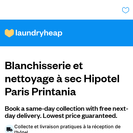
Comment ça fonctionne
Blanchisserie et
Prix et services
nettoyage à sec Hipotel
Paris Printania
À propos de nous
Book a same-day collection with free next-
day delivery. Lowest price guaranteed.
Pour les entreprises
Collecte et livraison pratiques à la réception de
l'hôtel