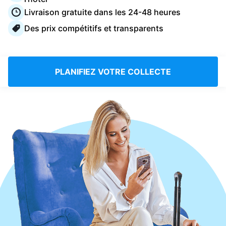
Connectez-vous
Livraison gratuite dans les 24-48 heures
Des prix compétitifs et transparents
Téléchargez notre application mobile
PLANIFIEZ VOTRE COLLECTE
Suivez-nous
France
FR