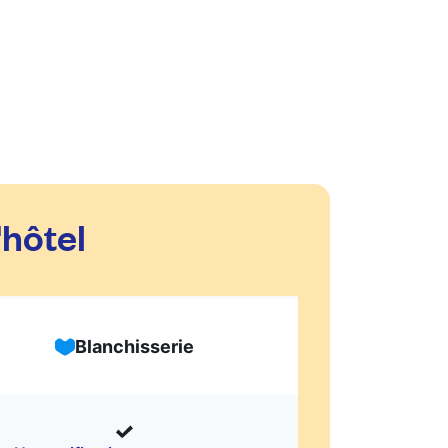
'hôtel
Blanchisserie