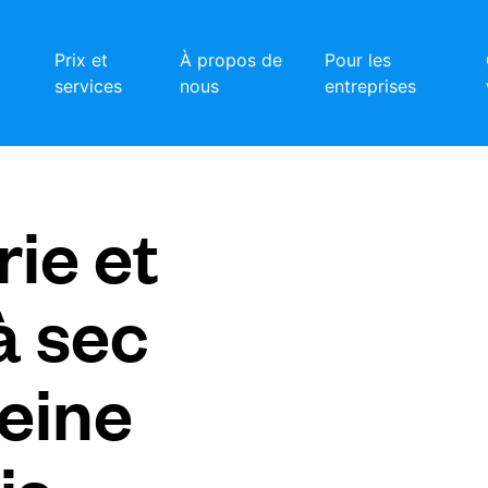
Prix et
À propos de
Pour les
services
nous
entreprises
ie et
à sec
eine