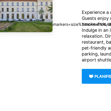
Experience a 
Guests enjoy 
smoke-free, 
Indulge in an 
relaxation. Di
restaurant, b
pet-friendly a
parking, laund
airport shuttl
PLANIF