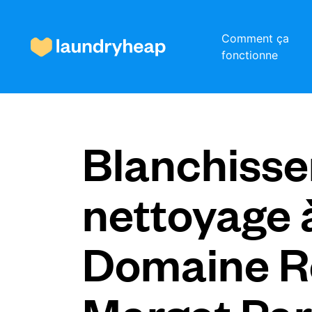
Comment ça
fonctionne
Comment ça fonctionne
Blanchisser
Prix et services
nettoyage 
À propos de nous
Domaine R
Pour les entreprises