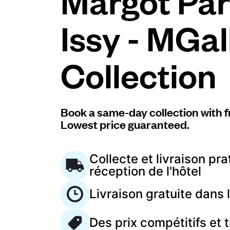
Margot Pari
Issy - MGal
Connectez-vous
Collection
Téléchargez notre application mobile
Book a same-day collection with f
Lowest price guaranteed.
Suivez-nous
Collecte et livraison pra
réception de l'hôtel
France
FR
Livraison gratuite dans
Des prix compétitifs et 