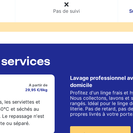
Pas de suivi
S
services
Lavage professionnel av
domicile
A partir de
29,95 €/6kg
Profitez d'un linge frais et
Nous collectons, lavons et 
s, les serviettes et
rangés. Idéal pour le linge de
literie. Pas de retard, pas 
 30°C et séchés au
propres livrés à votre porte
. Le repassage n'est
xte ou séparé.