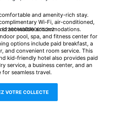
comfortable and amenity-rich stay.
complimentary Wi-Fi, air-conditioned,
and accessible accommodations.
indoor pool, spa, and fitness center for
ning options include paid breakfast, a
ar, and convenient room service. This
nd kid-friendly hotel also provides paid
ry service, a business center, and an
e for seamless travel.
IEZ VOTRE COLLECTE