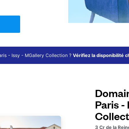
is - Issy - MGallery Collection ?
Vérifiez la disponibilité 
Domain
Paris -
Collec
3 Cr de la Rei