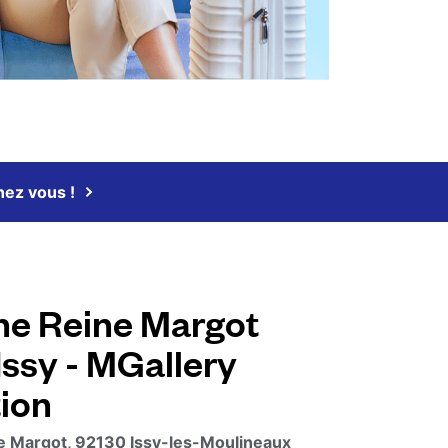
chez vous !
e Reine Margot
 Issy - MGallery
tion
ne Margot, 92130 Issy-les-Moulineaux