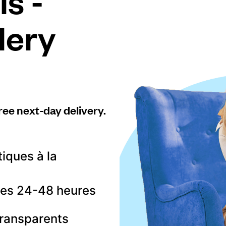
s -
lery
ree next-day delivery.
tiques à la
 les 24-48 heures
transparents