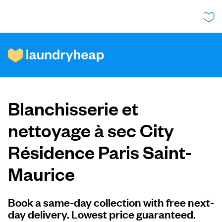
Comment ça fonctionne
Blanchisserie et
Prix et services
nettoyage à sec City
Résidence Paris Saint-
À propos de nous
Maurice
Pour les entreprises
Book a same-day collection with free next-
day delivery. Lowest price guaranteed.