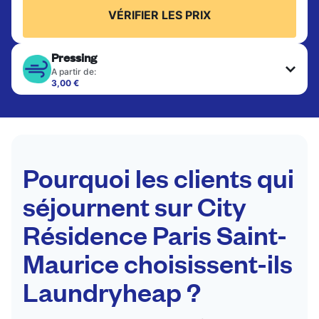
VÉRIFIER LES PRIX
Pressing
A partir de:
3,00 €
Les articles délicats sont nettoyés à sec et finis
par des professionnels. Convient pour les
costumes, les robes, les manteaux et les tissus
nécessitant un soin particulier pour conserver leur
forme, leur couleur et leur texture.
Pourquoi les clients qui
VÉRIFIER LES PRIX
séjournent sur City
Résidence Paris Saint-
Maurice choisissent-ils
Laundryheap ?