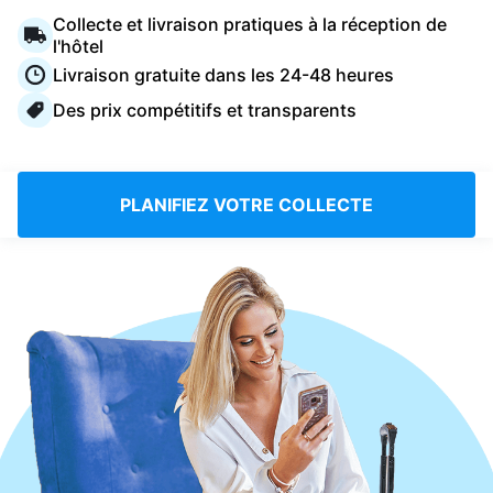
Connectez-vous
Collecte et livraison pratiques à la réception de
l'hôtel
Livraison gratuite dans les 24-48 heures
Téléchargez notre application mobile
Des prix compétitifs et transparents
PLANIFIEZ VOTRE COLLECTE
Suivez-nous
France
FR