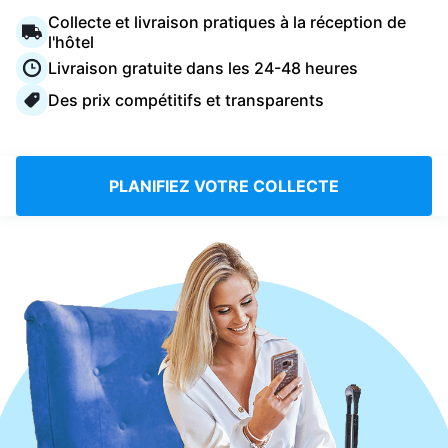
Connectez-vous
Collecte et livraison pratiques à la réception de
l'hôtel
Livraison gratuite dans les 24-48 heures
Téléchargez notre application mobile
Des prix compétitifs et transparents
PLANIFIEZ VOTRE COLLECTE
Suivez-nous
France
FR