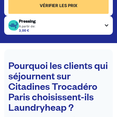
VÉRIFIER LES PRIX
Pressing
A partir de:
3,00 €
Les articles délicats sont nettoyés à sec et finis
par des professionnels. Convient pour les
costumes, les robes, les manteaux et les tissus
nécessitant un soin particulier pour conserver leur
forme, leur couleur et leur texture.
Pourquoi les clients qui
VÉRIFIER LES PRIX
séjournent sur
Citadines Trocadéro
Paris choisissent-ils
Laundryheap ?