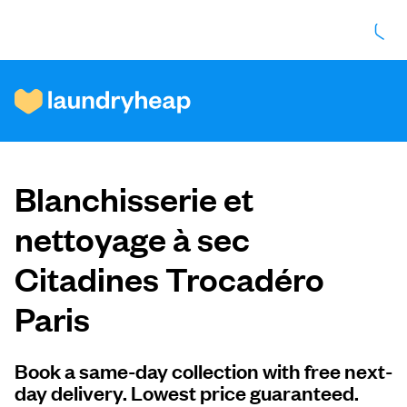
Comment ça fonctionne
Blanchisserie et
Prix et services
nettoyage à sec
Citadines Trocadéro
À propos de nous
Paris
Pour les entreprises
Book a same-day collection with free next-
day delivery. Lowest price guaranteed.