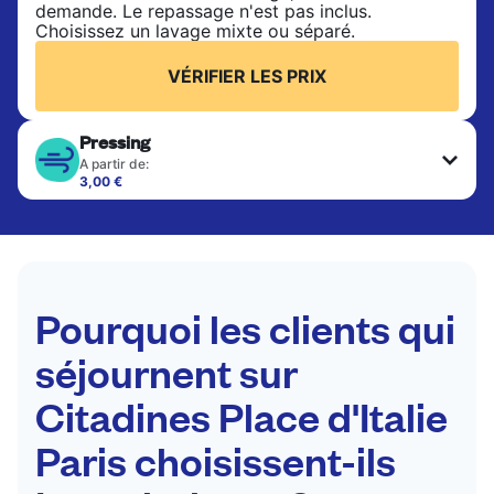
demande. Le repassage n'est pas inclus.
Choisissez un lavage mixte ou séparé.
VÉRIFIER LES PRIX
Pressing
A partir de:
3,00 €
Les articles délicats sont nettoyés à sec et finis
par des professionnels. Convient pour les
costumes, les robes, les manteaux et les tissus
nécessitant un soin particulier pour conserver leur
forme, leur couleur et leur texture.
Pourquoi les clients qui
VÉRIFIER LES PRIX
séjournent sur
Citadines Place d'Italie
Paris choisissent-ils