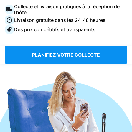
Connectez-vous
Collecte et livraison pratiques à la réception de
l'hôtel
Livraison gratuite dans les 24-48 heures
Téléchargez notre application mobile
Des prix compétitifs et transparents
PLANIFIEZ VOTRE COLLECTE
Suivez-nous
France
FR