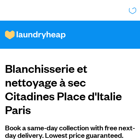
Comment ça fonctionne
Blanchisserie et
Prix et services
nettoyage à sec
Citadines Place d'Italie
À propos de nous
Paris
Pour les entreprises
Book a same-day collection with free next-
day delivery. Lowest price guaranteed.