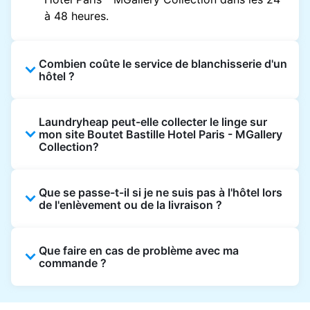
à 48 heures.
Combien coûte le service de blanchisserie d'un
hôtel ?
Les prix des blanchisseries d'hôtel varient en
Laundryheap peut-elle collecter le linge sur
fonction de l'établissement et du vêtement et
mon site Boutet Bastille Hotel Paris - MGallery
sont souvent beaucoup plus élevés.
Collection?
Laundryheap propose une tarification
transparente, basée sur les articles, de sorte
Oui. Laundryheap peut collecter le linge
que vous ne payez que pour ce que vous
Que se passe-t-il si je ne suis pas à l'hôtel lors
directement à la réception de l'hôtel à l'heure
de l'enlèvement ou de la livraison ?
envoyez, sans frais cachés.
prévue et vous restituer les articles nettoyés
de la même manière.
Ce n'est pas un problème. Le linge peut être
Que faire en cas de problème avec ma
laissé à la réception pour être collecté et livré
commande ?
à la réception également. Vous pouvez
également facilement reprogrammer ou
Laundryheap offre une assistance clientèle
mettre à jour les instructions sur l'application