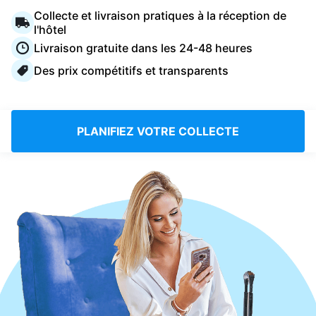
Connectez-vous
Collecte et livraison pratiques à la réception de
l'hôtel
Livraison gratuite dans les 24-48 heures
Téléchargez notre application mobile
Des prix compétitifs et transparents
PLANIFIEZ VOTRE COLLECTE
Suivez-nous
France
FR