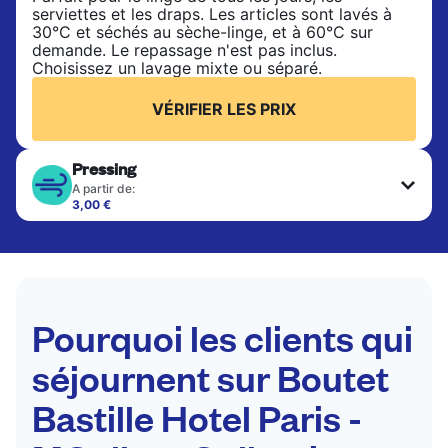
serviettes et les draps. Les articles sont lavés à
30°C et séchés au sèche-linge, et à 60°C sur
demande. Le repassage n'est pas inclus.
Choisissez un lavage mixte ou séparé.
VÉRIFIER LES PRIX
Pressing
A partir de:
3,00 €
Les articles délicats sont nettoyés à sec et finis
par des professionnels. Convient pour les
costumes, les robes, les manteaux et les tissus
nécessitant un soin particulier pour conserver leur
forme, leur couleur et leur texture.
Pourquoi les clients qui
VÉRIFIER LES PRIX
séjournent sur Boutet
Bastille Hotel Paris -