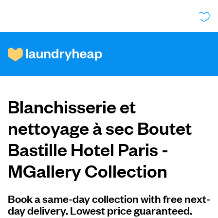
Comment ça fonctionne
Blanchisserie et
Prix et services
nettoyage à sec Boutet
Bastille Hotel Paris -
À propos de nous
MGallery Collection
Pour les entreprises
Book a same-day collection with free next-
day delivery. Lowest price guaranteed.