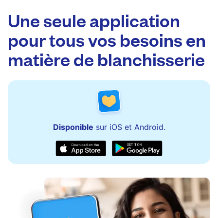
24/7 via l'application et le site web. Notre
Laundryheap.
équipe est disponible pour aider à la mise à
Une seule application
jour des commandes ou à la résolution rapide
pour tous vos besoins en
de tout problème.
matière de blanchisserie
Disponible
sur iOS et Android.