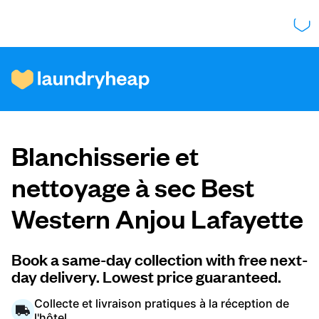
Comment ça fonctionne
Blanchisserie et
Prix et services
nettoyage à sec Best
Western Anjou Lafayette
À propos de nous
Book a same-day collection with free next-
day delivery. Lowest price guaranteed.
Pour les entreprises
Collecte et livraison pratiques à la réception de
l'hôtel