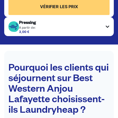
VÉRIFIER LES PRIX
Pressing
A partir de:
3,00 €
Les articles délicats sont nettoyés à sec et finis
par des professionnels. Convient pour les
costumes, les robes, les manteaux et les tissus
nécessitant un soin particulier pour conserver leur
forme, leur couleur et leur texture.
Pourquoi les clients qui
VÉRIFIER LES PRIX
séjournent sur Best
Western Anjou
Lafayette choisissent-
ils Laundryheap ?