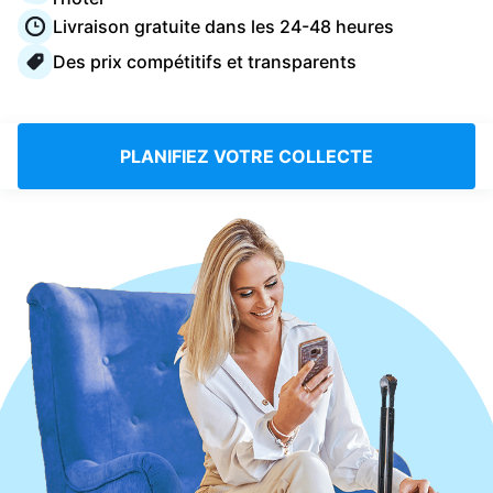
Connectez-vous
Livraison gratuite dans les 24-48 heures
Des prix compétitifs et transparents
Téléchargez notre application mobile
PLANIFIEZ VOTRE COLLECTE
Suivez-nous
France
FR