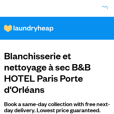
Comment ça fonctionne
Blanchisserie et
Prix et services
nettoyage à sec B&B
HOTEL Paris Porte
À propos de nous
d'Orléans
Pour les entreprises
Book a same-day collection with free next-
day delivery. Lowest price guaranteed.