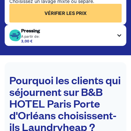
Choisissez un lavage mixte ou séparé.
VÉRIFIER LES PRIX
Pressing
A partir de:
3,00 €
Les articles délicats sont nettoyés à sec et finis
par des professionnels. Convient pour les
costumes, les robes, les manteaux et les tissus
nécessitant un soin particulier pour conserver leur
forme, leur couleur et leur texture.
Pourquoi les clients qui
VÉRIFIER LES PRIX
séjournent sur B&B
HOTEL Paris Porte
d'Orléans choisissent-
ils Laundryheap ?