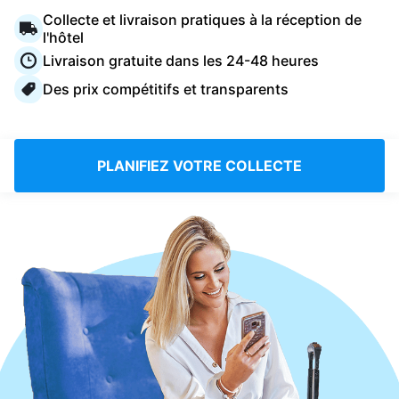
Connectez-vous
Collecte et livraison pratiques à la réception de
l'hôtel
Livraison gratuite dans les 24-48 heures
Téléchargez notre application mobile
Des prix compétitifs et transparents
PLANIFIEZ VOTRE COLLECTE
Suivez-nous
France
FR